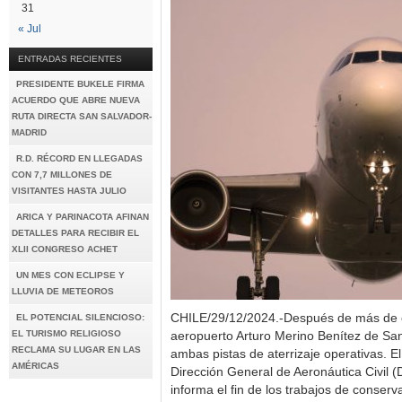
31
« Jul
ENTRADAS RECIENTES
PRESIDENTE BUKELE FIRMA
ACUERDO QUE ABRE NUEVA
RUTA DIRECTA SAN SALVADOR-
MADRID
R.D. RÉCORD EN LLEGADAS
CON 7,7 MILLONES DE
VISITANTES HASTA JULIO
ARICA Y PARINACOTA AFINAN
DETALLES PARA RECIBIR EL
XLII CONGRESO ACHET
UN MES CON ECLIPSE Y
LLUVIA DE METEOROS
CHILE/29/12/2024.-Después de más de o
EL POTENCIAL SILENCIOSO:
EL TURISMO RELIGIOSO
aeropuerto Arturo Merino Benítez de San
RECLAMA SU LUGAR EN LAS
ambas pistas de aterrizaje operativas. E
AMÉRICAS
Dirección General de Aeronáutica Civil
informa el fin de los trabajos de conser