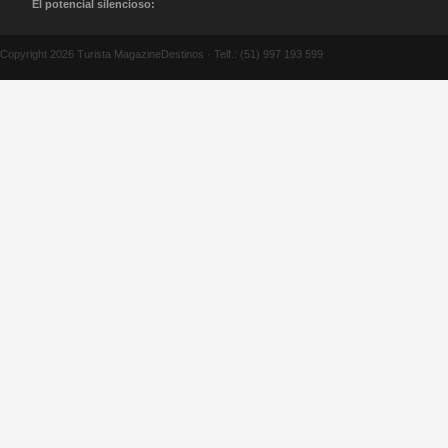
El potencial silencioso:
El turismo religioso
reclama su lugar en las
Copyright 2026 Turista MagazineDestinos · Telf.: (51) 997 193 599
Américas