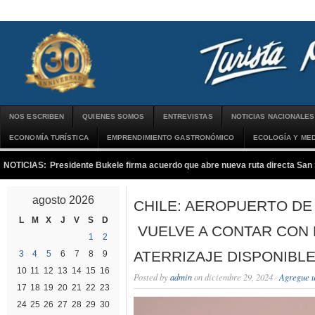
NOS ESCRIBEN
QUIENES SOMOS
ENTREVISTAS
NOTICIAS NACIONALES
ECONOMÍA TURÍSTICA
EMPRENDIMIENTO GASTRONÓMICO
ECOLOGÍA Y MED
NOTICIAS:
Presidente Bukele firma acuerdo que abre nueva ruta directa San
agosto 2026
CHILE: AEROPUERTO DE
L
M
X
J
V
S
D
VUELVE A CONTAR CON 
1
2
ATERRIZAJE DISPONIBL
3
4
5
6
7
8
9
10
11
12
13
14
15
16
Posted by
admin
on diciembre 29, 2024 ·
Agregue u
17
18
19
20
21
22
23
24
25
26
27
28
29
30