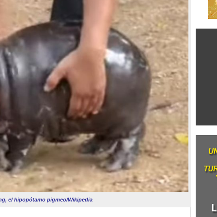
g, el hipopótamo pigmeo/Wikipedia