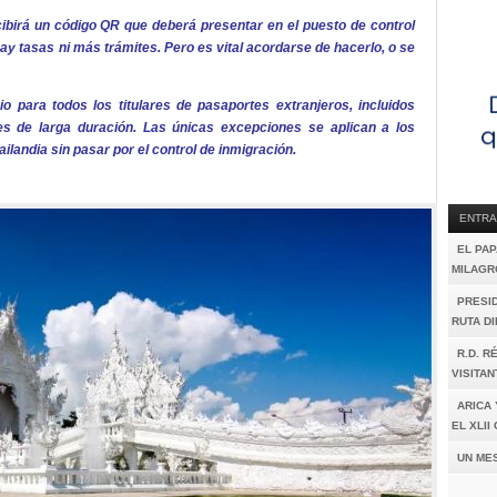
cibirá un código QR que deberá presentar en el puesto de control
hay tasas ni más trámites. Pero es vital acordarse de hacerlo, o se
o para todos los titulares de pasaportes extranjeros, incluidos
tes de larga duración. Las únicas excepciones se aplican a los
ilandia sin pasar por el control de inmigración.
ENTRA
EL PAP
MILAGR
PRESI
RUTA D
R.D. R
VISITAN
ARICA 
EL XLI
UN ME