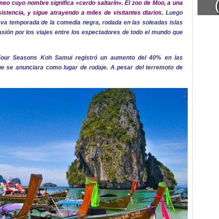
eo cuyo nombre significa «cerdo saltarín». El zoo de Moo, a una
stencia, y sigue atrayendo a miles de visitantes diarios
. Luego
ueva temporada de la comedia negra, rodada en las soleadas islas
sión por los viajes entre los espectadores de todo el mundo que
o Four Seasons Koh Samui registró un aumento del 40% en las
 se anunciara como lugar de rodaje. A pesar del terremoto de