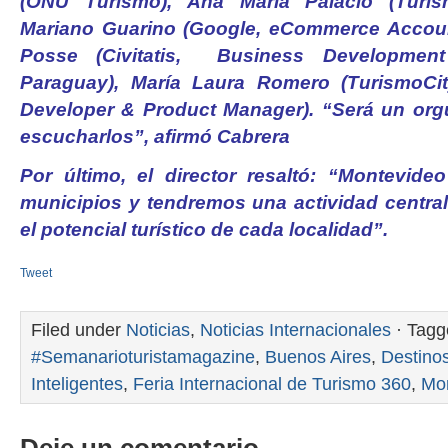
(ONU Turismo), Ana Maria Palacio (Turism
Mariano Guarino (Google, eCommerce Accoun
Posse (Civitatis, Business Developmen
Paraguay), María Laura Romero (TurismoCi
Developer & Product Manager). “Será un orgu
escucharlos”, afirmó Cabrera
Por último, el director resaltó: “Montevid
municipios y tendremos una actividad central
el potencial turístico de cada localidad”.
Tweet
Filed under
Noticias
,
Noticias Internacionales
· Tagg
#Semanarioturistamagazine
,
Buenos Aires
,
Destinos
Inteligentes
,
Feria Internacional de Turismo 360
,
Mo