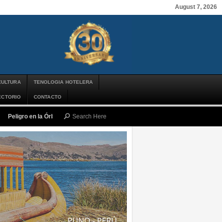
August 7, 2026
CULTURA
TENOLOGIA HOTELERA
ECTORIO
CONTACTO
Peligro en la Órbita: ¿Qué es la «Basura Espacial» y por qué debería impor