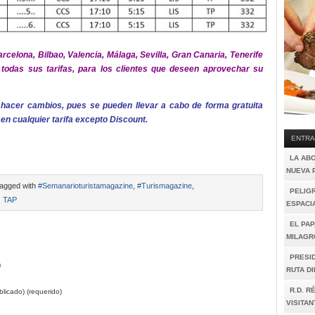
rcelona, Bilbao, Valencia, Málaga, Sevilla, Gran Canaria, Tenerife
todas sus tarifas, para los clientes que deseen aprovechar su
e hacer cambios, pues se pueden llevar a cabo de forma gratuita
, en cualquier tarifa excepto Discount.
ENTRA
LA AB
NUEVA 
agged with
#Semanarioturistamagazine
,
#Turismagazine
,
PELIGR
,
TAP
ESPACI
EL PAP
MILAGR
PRESI
)
RUTA D
R.D. R
licado) (requerido)
VISITAN