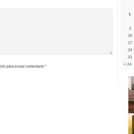
L
3
10
17
24
31
« Jul
ión para enviar comentario
*