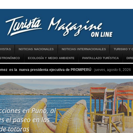
VISTAS
NOTICIAS NACIONALES
NOTICIAS INTERNACIONALES
TURISMO Y 
ASTRONÓMICO
ECOLOGÍA Y MEDIO AMBIENTE
PANTALLAZO TURÍSTICA
DIR
ómez es la nueva presidenta ejecutiva de PROMPERÚ
-
jueves, agosto 6, 2026