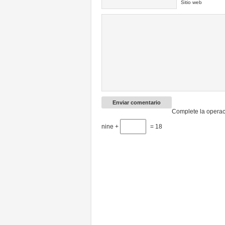
Sitio web
Complete la operac
nine +
= 18