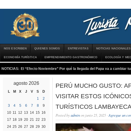
NOS ESCRIBEN
QUIENES SOMOS
ENTREVISTAS
NOTICIAS NACIONALES
ECONOMÍA TURÍSTICA
EMPRENDIMIENTO GASTRONÓMICO
ECOLOGÍA Y MED
NOTICIAS:
El “Efecto Noviembre” Por qué la llegada del Papa va a cambiar tu
agosto 2026
PERÚ MUCHO GUSTO: A
L
M
X
J
V
S
D
VISITAR ESTOS ICÓNICO
1
2
TURÍSTICOS LAMBAYEC
3
4
5
6
7
8
9
10
11
12
13
14
15
16
Posted by
admin
on junio 25, 2025 ·
Agregue un co
17
18
19
20
21
22
23
24
25
26
27
28
29
30