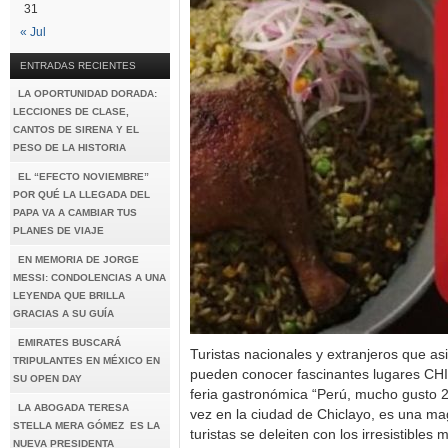
31
« Jul
ENTRADAS RECIENTES
LA OPORTUNIDAD DORADA:
LECCIONES DE CLASE,
CANTOS DE SIRENA Y EL
PESO DE LA HISTORIA
EL “EFECTO NOVIEMBRE”
POR QUÉ LA LLEGADA DEL
PAPA VA A CAMBIAR TUS
PLANES DE VIAJE
EN MEMORIA DE JORGE
MESSI: CONDOLENCIAS A UNA
LEYENDA QUE BRILLA
GRACIAS A SU GUÍA
EMIRATES BUSCARÁ
Turistas nacionales y extranjeros que asi
TRIPULANTES EN MÉXICO EN
pueden conocer fascinantes lugares C
SU OPEN DAY
feria gastronómica “Perú, mucho gusto 2
LA ABOGADA TERESA
vez en la ciudad de Chiclayo, es una ma
STELLA MERA GÓMEZ ES LA
turistas se deleiten con los irresistible
NUEVA PRESIDENTA