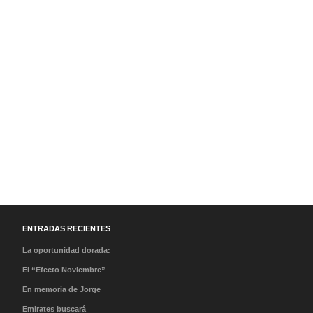
ENTRADAS RECIENTES
La oportunidad dorada:
Lecciones de clase,
El “Efecto Noviembre”
cantos de sirena y el
Por qué la llegada del
En memoria de Jorge
peso de la historia
Papa va a cambiar tus
Messi: Condolencias a
Emirates buscará