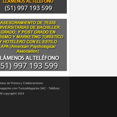
otas de Prensa y Colaboraciones:
magazine.com TuristaMagazine SAC - Teléfono:
99 copyrigth© 2014