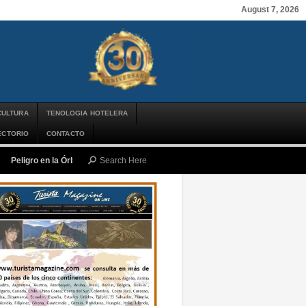
August 7, 2026
CULTURA
TENOLOGIA HOTELERA
ECTORIO
CONTACTO
Peligro en la Órbita: ¿Qué es la «Basura Espacial» y por qué debería impor