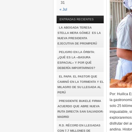
31
« Jul
ENTRADAS RECIENTES
LA ABOGADA TERESA
STELLA MERA GÓMEZ ES LA
NUEVA PRESIDENTA
EJECUTIVA DE PROMPERÚ
PELIGRO EN LA ÓRBITA:
¿QUÉ ES LA «BASURA
ESPACIAL» Y POR QUÉ
DEBERÍA IMPORTARNOS?
EL PAPA: EL PASTOR QUE
CAMINÓ EN LA TORMENTA Y EL
MILAGRO DE SU LLEGADA AL
PERÚ
Por: Huillca 
la gastronomí
PRESIDENTE BUKELE FIRMA
solo 25 kilóm
ACUERDO QUE ABRE NUEVA
inigualable, s
RUTA DIRECTA SAN SALVADOR-
MADRID
exploraremos l
disfrutar del
R.D. RÉCORD EN LLEGADAS
andina. Histor
CON 7,7 MILLONES DE