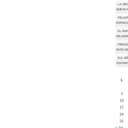
LA AB
NUEVA 
PELIGR
ESPACI
EL PAP
MILAGR
PRESI
RUTA D
R.D. R
VISITAN
L
3
10
17
24
31
« Jul