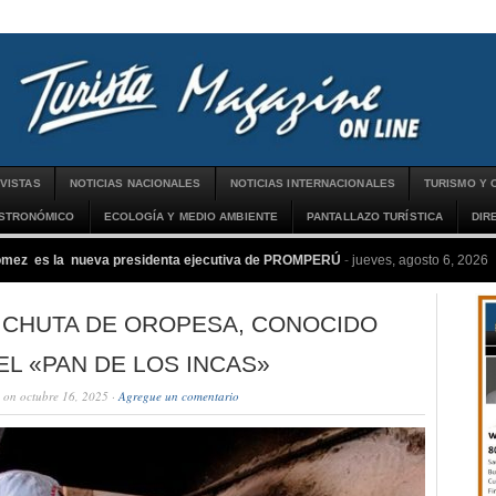
VISTAS
NOTICIAS NACIONALES
NOTICIAS INTERNACIONALES
TURISMO Y 
ASTRONÓMICO
ECOLOGÍA Y MEDIO AMBIENTE
PANTALLAZO TURÍSTICA
DIR
ómez es la nueva presidenta ejecutiva de PROMPERÚ
-
jueves, agosto 6, 2026
 CHUTA DE OROPESA, CONOCIDO
L «PAN DE LOS INCAS»
on octubre 16, 2025 ·
Agregue un comentario