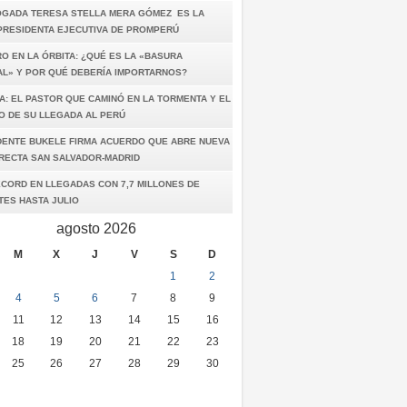
OGADA TERESA STELLA MERA GÓMEZ ES LA
PRESIDENTA EJECUTIVA DE PROMPERÚ
O EN LA ÓRBITA: ¿QUÉ ES LA «BASURA
AL» Y POR QUÉ DEBERÍA IMPORTARNOS?
A: EL PASTOR QUE CAMINÓ EN LA TORMENTA Y EL
O DE SU LLEGADA AL PERÚ
DENTE BUKELE FIRMA ACUERDO QUE ABRE NUEVA
IRECTA SAN SALVADOR-MADRID
ÉCORD EN LLEGADAS CON 7,7 MILLONES DE
TES HASTA JULIO
agosto 2026
M
X
J
V
S
D
1
2
4
5
6
7
8
9
11
12
13
14
15
16
18
19
20
21
22
23
25
26
27
28
29
30