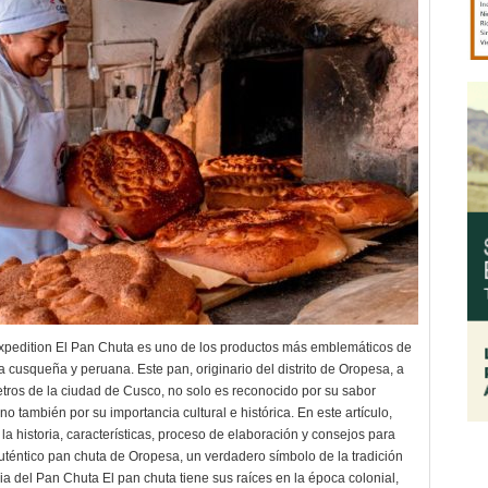
Expedition El Pan Chuta es uno de los productos más emblemáticos de
a cusqueña y peruana. Este pan, originario del distrito de Oropesa, a
etros de la ciudad de Cusco, no solo es reconocido por su sabor
ino también por su importancia cultural e histórica. En este artículo,
a historia, características, proceso de elaboración y consejos para
 auténtico pan chuta de Oropesa, un verdadero símbolo de la tradición
ia del Pan Chuta El pan chuta tiene sus raíces en la época colonial,