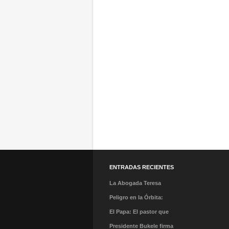
ENTRADAS RECIENTES
La Abogada Teresa
Stella Mera Gómez es la
Peligro en la Órbita:
nueva presidenta
¿Qué es la «Basura
El Papa: El pastor que
ejecutiva de PROMPERÚ
Espacial» y por qué
caminó en la tormenta y
Presidente Bukele firma