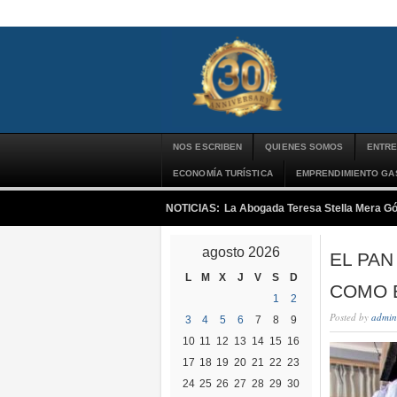
NOS ESCRIBEN
QUIENES SOMOS
ENTRE
ECONOMÍA TURÍSTICA
EMPRENDIMIENTO G
NOTICIAS:
La Abogada Teresa Stella Mera G
agosto 2026
EL PAN
L
M
X
J
V
S
D
COMO E
1
2
Posted by
admin
3
4
5
6
7
8
9
10
11
12
13
14
15
16
17
18
19
20
21
22
23
24
25
26
27
28
29
30