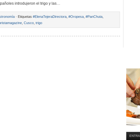
pañoles introdujeron el trigo y las…
stronomía
· Etiquetas
#ElenaTejeraDirectora
,
#Oropesa
,
#PanChuta
,
ristamagazine
,
Cusco
,
trigo
ENTRA