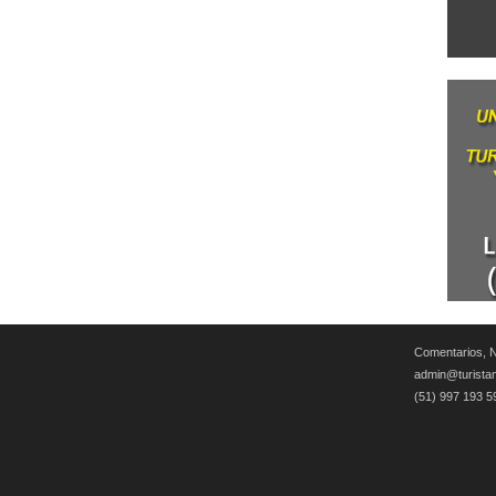
Comentarios, N
admin@turista
(51) 997 193 5