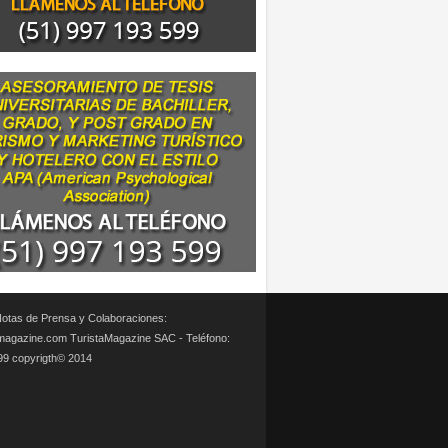
otas de Prensa y Colaboraciones:
magazine.com TuristaMagazine SAC - Teléfono:
99 copyrigth© 2014