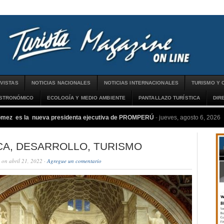
VISTAS
NOTICIAS NACIONALES
NOTICIAS INTERNACIONALES
TURISMO Y 
ASTRONÓMICO
ECOLOGÍA Y MEDIO AMBIENTE
PANTALLAZO TURÍSTICA
DIR
ómez es la nueva presidenta ejecutiva de PROMPERÚ
-
jueves, agosto 6, 2026
CA, DESARROLLO, TURISMO
on abril 21, 2022 ·
Agregue un comentario