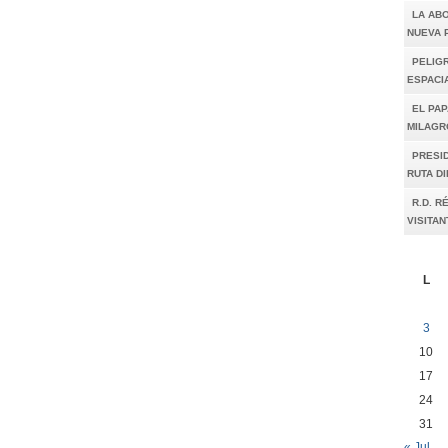
LA AB
NUEVA 
PELIGR
ESPACI
EL PAP
MILAGR
PRESI
RUTA D
R.D. R
VISITAN
L
3
10
17
24
31
« Jul