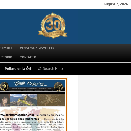
August 7, 2026
CULTURA
TENOLOGIA HOTELERA
ECTORIO
CONTACTO
Peligro en la Órbita: ¿Qué es la «Basura Espacial» y por qué debería impor