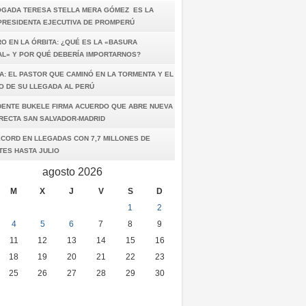
OGADA TERESA STELLA MERA GÓMEZ ES LA
PRESIDENTA EJECUTIVA DE PROMPERÚ
O EN LA ÓRBITA: ¿QUÉ ES LA «BASURA
AL» Y POR QUÉ DEBERÍA IMPORTARNOS?
A: EL PASTOR QUE CAMINÓ EN LA TORMENTA Y EL
O DE SU LLEGADA AL PERÚ
DENTE BUKELE FIRMA ACUERDO QUE ABRE NUEVA
IRECTA SAN SALVADOR-MADRID
ÉCORD EN LLEGADAS CON 7,7 MILLONES DE
TES HASTA JULIO
agosto 2026
M
X
J
V
S
D
1
2
4
5
6
7
8
9
11
12
13
14
15
16
18
19
20
21
22
23
25
26
27
28
29
30