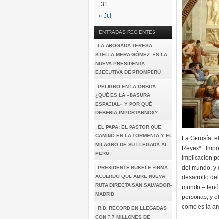
31
« Jul
ENTRADAS RECIENTES
LA ABOGADA TERESA
STELLA MERA GÓMEZ ES LA
NUEVA PRESIDENTA
EJECUTIVA DE PROMPERÚ
PELIGRO EN LA ÓRBITA:
¿QUÉ ES LA «BASURA
ESPACIAL» Y POR QUÉ
DEBERÍA IMPORTARNOS?
EL PAPA: EL PASTOR QUE
CAMINÓ EN LA TORMENTA Y EL
La Gerusía el
MILAGRO DE SU LLEGADA AL
Reyes* Imposi
PERÚ
implicación p
del mundo, y 
PRESIDENTE BUKELE FIRMA
ACUERDO QUE ABRE NUEVA
desarrollo de
RUTA DIRECTA SAN SALVADOR-
mundo – fenóm
MADRID
personas, y e
como es la a
R.D. RÉCORD EN LLEGADAS
CON 7,7 MILLONES DE