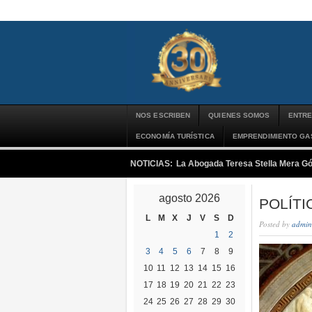
NOS ESCRIBEN
QUIENES SOMOS
ENTRE
ECONOMÍA TURÍSTICA
EMPRENDIMIENTO G
NOTICIAS:
La Abogada Teresa Stella Mera G
agosto 2026
POLÍTI
L
M
X
J
V
S
D
Posted by
admin
1
2
3
4
5
6
7
8
9
10
11
12
13
14
15
16
17
18
19
20
21
22
23
24
25
26
27
28
29
30