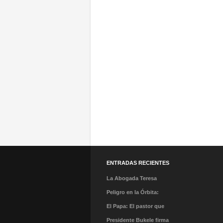
ENTRADAS RECIENTES
La Abogada Teresa
Stella Mera Gómez es la
Peligro en la Órbita:
nueva presidenta
¿Qué es la «Basura
El Papa: El pastor que
ejecutiva de PROMPERÚ
Espacial» y por qué
caminó en la tormenta y
Presidente Bukele firma