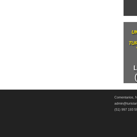
Comentarios, N
admin@turista
(51) 997 193 5