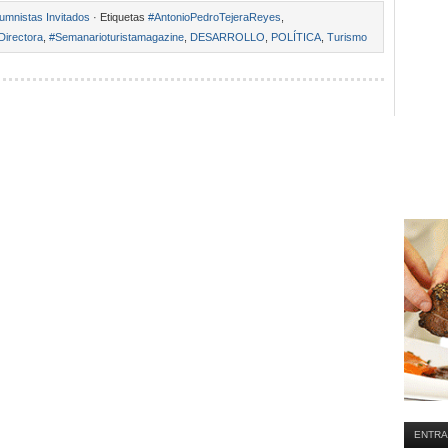
umnistas Invitados
· Etiquetas
#AntonioPedroTejeraReyes
,
Directora
,
#Semanarioturistamagazine
,
DESARROLLO
,
POLÍTICA
,
Turismo
ENTRA