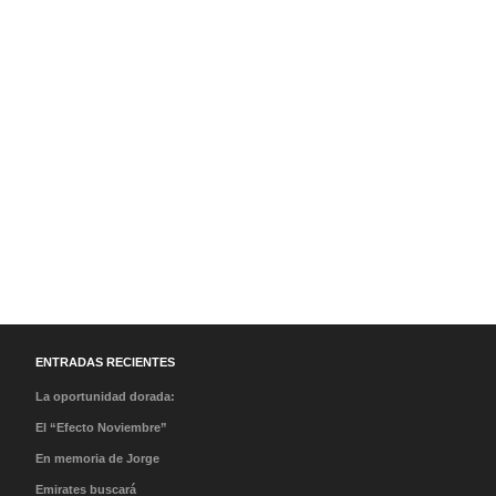
ENTRADAS RECIENTES
La oportunidad dorada:
Lecciones de clase,
El “Efecto Noviembre”
cantos de sirena y el
Por qué la llegada del
En memoria de Jorge
peso de la historia
Papa va a cambiar tus
Messi: Condolencias a
Emirates buscará