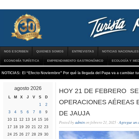
NOS ESCRIBEN
QUIENES SOMOS
ENTREVISTAS
NOTICIAS NACIONALES
ECONOMÍA TURÍSTICA
EMPRENDIMIENTO GASTRONÓMICO
ECOLOGÍA Y MED
NOTICIAS:
El “Efecto Noviembre” Por qué la llegada del Papa va a cambiar tu
agosto 2026
HOY 21 DE FEBRERO S
L
M
X
J
V
S
D
OPERACIONES AÉREAS 
1
2
DE JAUJA
3
4
5
6
7
8
9
10
11
12
13
14
15
16
Posted by
admin
on febrero 21, 2025 ·
Agregue un 
17
18
19
20
21
22
23
24
25
26
27
28
29
30