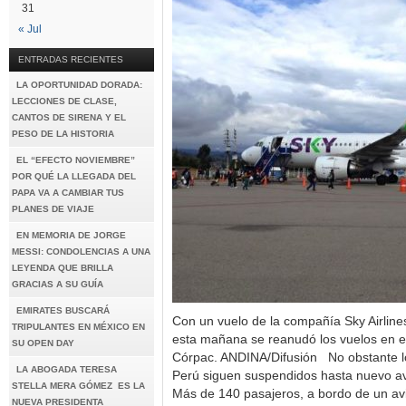
31
« Jul
ENTRADAS RECIENTES
LA OPORTUNIDAD DORADA:
LECCIONES DE CLASE,
CANTOS DE SIRENA Y EL
PESO DE LA HISTORIA
EL “EFECTO NOVIEMBRE”
POR QUÉ LA LLEGADA DEL
PAPA VA A CAMBIAR TUS
PLANES DE VIAJE
EN MEMORIA DE JORGE
MESSI: CONDOLENCIAS A UNA
LEYENDA QUE BRILLA
GRACIAS A SU GUÍA
EMIRATES BUSCARÁ
Con un vuelo de la compañía Sky Airline
TRIPULANTES EN MÉXICO EN
esta mañana se reanudó los vuelos en el
SU OPEN DAY
Córpac. ANDINA/Difusión No obstante lo
LA ABOGADA TERESA
Perú siguen suspendidos hasta nuevo a
STELLA MERA GÓMEZ ES LA
Más de 140 pasajeros, a bordo de un avió
NUEVA PRESIDENTA