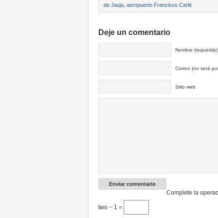
de Jauja
,
aeropuerto Francisco Carlé
Deje un comentario
Nombre (requerido
Correo (no será pub
Sitio web
Complete la operac
two − 1 =