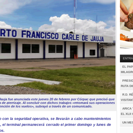
ENTRA
EL PAP
MILAGR
PRESI
RUTA D
R.D. R
e Jauja fue anunciada este jueves 20 de febrero por Córpac que precisó que
VISITAN
 de aterrizaje. Al concluir con dichos trabajos «retomará sus operaciones
tención de los vuelos», subrayó a través de un comunicado.
ARICA 
EL XLI
con la seguridad operativa, se llevarán a cabo mantenimientos
UN ME
ha, el terminal permanecerá cerrado el primer domingo y lunes de
os.