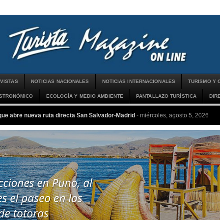
VISTAS
NOTICIAS NACIONALES
NOTICIAS INTERNACIONALES
TURISMO Y 
ASTRONÓMICO
ECOLOGÍA Y MEDIO AMBIENTE
PANTALLAZO TURÍSTICA
DIR
que abre nueva ruta directa San Salvador-Madrid
-
miércoles, agosto 5, 2026