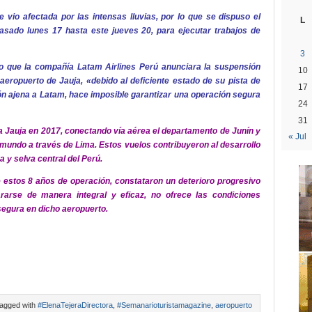
 vio afectada por las intensas lluvias, por lo que se dispuso el
L
 pasado lunes 17 hasta este jueves 20, para ejecutar trabajos de
3
o que la compañía Latam Airlines Perú anunciara la suspensión
10
aeropuerto de Jauja, «debido al deficiente estado de su pista de
17
ción ajena a Latam, hace imposible garantizar una operación segura
24
31
a Jauja en 2017, conectando vía aérea el departamento de Junín y
« Jul
el mundo a través de Lima. Estos vuelos contribuyeron al desarrollo
a y selva central del Perú.
 estos 8 años de operación, constataron un deterioro progresivo
ararse de manera integral y eficaz, no ofrece las condiciones
segura en dicho aeropuerto.
agged with
#ElenaTejeraDirectora
,
#Semanarioturistamagazine
,
aeropuerto