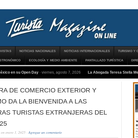
VISTAS
NOTICIAS NACIONALES
NOTICIAS INTERNACIONALES
TURISMO Y 
ASTRONÓMICO
ECOLOGÍA Y MEDIO AMBIENTE
PANTALLAZO TURÍSTICA
DIR
México en su Open Day
-
viernes, agosto 7, 2026
La Abogada Teresa Stella 
RA DE COMERCIO EXTERIOR Y
O DA LA BIENVENIDA A LAS
RAS TURISTAS EXTRANJERAS DEL
25
on enero 1, 2025 ·
Agregue un comentario