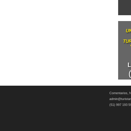
Comentarios, N
admin@turista
(51) 997 193 5