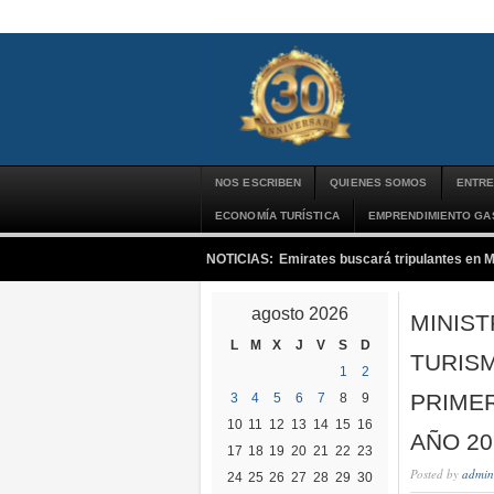
NOS ESCRIBEN
QUIENES SOMOS
ENTRE
ECONOMÍA TURÍSTICA
EMPRENDIMIENTO G
NOTICIAS:
Emirates buscará tripulantes en 
agosto 2026
MINIST
L
M
X
J
V
S
D
TURISM
1
2
PRIME
3
4
5
6
7
8
9
10
11
12
13
14
15
16
AÑO 20
17
18
19
20
21
22
23
Posted by
admin
24
25
26
27
28
29
30