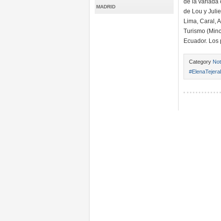
de la variada 
MADRID
de Lou y Julie
Lima, Caral, A
Turismo (Minc
Ecuador. Los 
Category
Not
#ElenaTejera