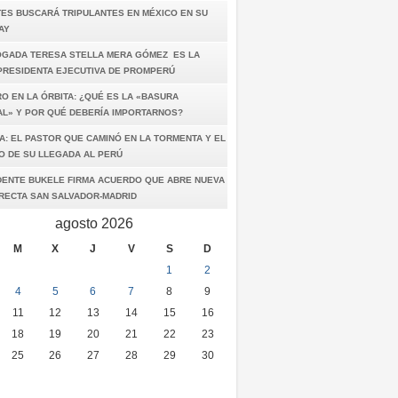
TES BUSCARÁ TRIPULANTES EN MÉXICO EN SU
AY
OGADA TERESA STELLA MERA GÓMEZ ES LA
PRESIDENTA EJECUTIVA DE PROMPERÚ
O EN LA ÓRBITA: ¿QUÉ ES LA «BASURA
AL» Y POR QUÉ DEBERÍA IMPORTARNOS?
A: EL PASTOR QUE CAMINÓ EN LA TORMENTA Y EL
O DE SU LLEGADA AL PERÚ
DENTE BUKELE FIRMA ACUERDO QUE ABRE NUEVA
IRECTA SAN SALVADOR-MADRID
agosto 2026
M
X
J
V
S
D
1
2
4
5
6
7
8
9
11
12
13
14
15
16
18
19
20
21
22
23
25
26
27
28
29
30