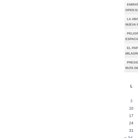
EMIRA
OPEN D
LA AB
NUEVA 
PELIGR
ESPACI
EL PAP
MILAGR
PRESI
RUTA D
L
3
10
17
24
31
« Jul