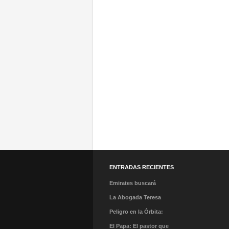
ENTRADAS RECIENTES
Emirates buscará
tripulantes en México en
La Abogada Teresa
su Open Day
Stella Mera Gómez es la
Peligro en la Órbita:
nueva presidenta
¿Qué es la «Basura
El Papa: El pastor que