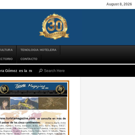
August 8, 2026
CULTURA
TENOLOGIA HOTELERA
ECTORIO
CONTACTO
Mera Gómez es la nueva presidenta ejecutiva de PROMPERÚ
-
jueves, agosto 6,