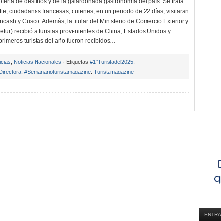
oferta de destinos y de la galardonada gastronomía del país. Se trata
tte, ciudadanas francesas, quienes, en un periodo de 22 días, visitarán
ncash y Cusco. Además, la titular del Ministerio de Comercio Exterior y
etur) recibió a turistas provenientes de China, Estados Unidos y
primeros turistas del año fueron recibidos…
icias
,
Noticias Nacionales
· Etiquetas
#1°Turistadel2025
,
Directora
,
#Semanarioturistamagazine
,
Turistamagazine
ENTRA