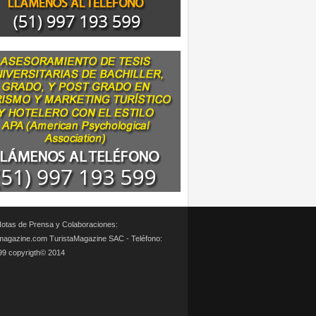
otas de Prensa y Colaboraciones:
magazine.com TuristaMagazine SAC - Teléfono:
99 copyrigth© 2014