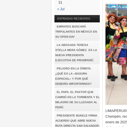
31
« Jul
ENTRADAS RECIENTES
EMIRATES BUSCARÁ
TRIPULANTES EN MÉXICO EN
SU OPEN DAY
LA ABOGADA TERESA
STELLA MERA GÓMEZ ES LA
NUEVA PRESIDENTA
EJECUTIVA DE PROMPERÚ
PELIGRO EN LA ÓRBITA:
¿QUÉ ES LA «BASURA
ESPACIAL» Y POR QUÉ
DEBERÍA IMPORTARNOS?
EL PAPA: EL PASTOR QUE
CAMINÓ EN LA TORMENTA Y EL
MILAGRO DE SU LLEGADA AL
PERÚ
LIMA/PERU/01/
PRESIDENTE BUKELE FIRMA
Chempén, recib
ACUERDO QUE ABRE NUEVA
enero de 2025 
RUTA DIRECTA SAN SALVADOR-