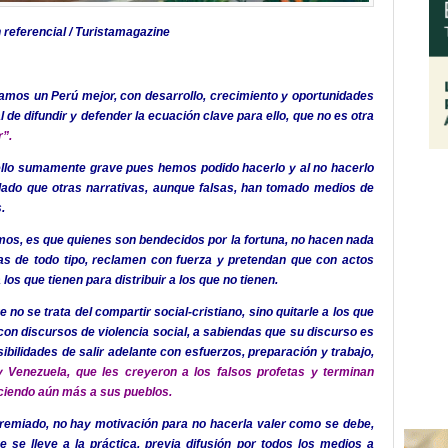
referencial / Turistamagazine
mos un Perú mejor, con desarrollo, crecimiento y oportunidades
 de difundir y defender la ecuación clave para ello, que no es otra
r”.
llo sumamente grave pues hemos podido hacerlo y al no hacerlo
dado que otras narrativas, aunque falsas, han tomado medios de
.
imos, es que quienes son bendecidos por la fortuna, no hacen nada
as de todo tipo, reclamen con fuerza y pretendan que con actos
 los que tienen para distribuir a los que no tienen.
e no se trata del compartir social-cristiano, sino quitarle a los que
 con discursos de violencia social, a sabiendas que su discurso es
sibilidades de salir adelante con esfuerzos, preparación y trabajo,
Venezuela, que les creyeron a los falsos profetas y terminan
ciendo aún más a sus pueblos.
premiado, no hay motivación para no hacerla valer como se debe,
e se lleve a la práctica, previa difusión por todos los medios a