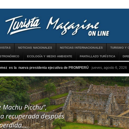
VISTAS
NOTICIAS NACIONALES
NOTICIAS INTERNACIONALES
TURISMO Y 
ASTRONÓMICO
ECOLOGÍA Y MEDIO AMBIENTE
PANTALLAZO TURÍSTICA
DIR
ómez es la nueva presidenta ejecutiva de PROMPERÚ
-
jueves, agosto 6, 2026