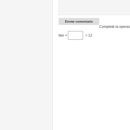
Complete la operac
two ×
= 12