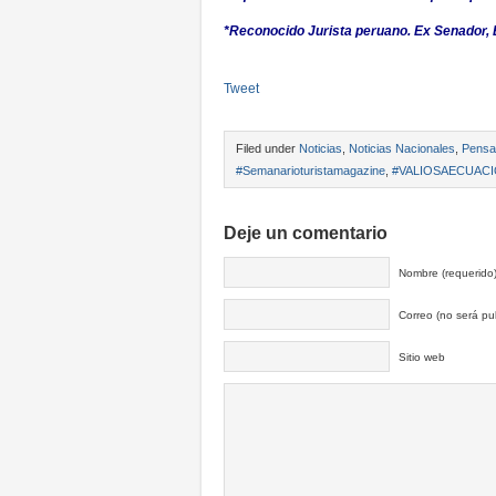
*Reconocido Jurista peruano. Ex Senador, E
Tweet
Filed under
Noticias
,
Noticias Nacionales
,
Pensa
#Semanarioturistamagazine
,
#VALIOSAECUAC
Deje un comentario
Nombre (requerido
Correo (no será pub
Sitio web