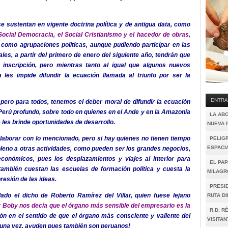
e sustentan en vigente doctrina política y de antigua data, como
Social Democracia, el Social Cristianismo y el hacedor de obras,
 como agrupaciones políticas, aunque pudiendo participar en las
es, a partir del primero de enero del siguiente año, tendrán que
 inscripción, pero mientras tanto al igual que algunos nuevos
les impide difundir la ecuación llamada al triunfo por ser la
ENTRA
pero para todos, tenemos el deber moral de difundir la ecuación
 Perú profundo, sobre todo en quienes en el Ande y en la Amazonía
LA AB
les brinde oportunidades de desarrollo.
NUEVA 
aborar con lo mencionado, pero si hay quienes no tienen tiempo
PELIGR
ESPACI
pleno a otras actividades, como pueden ser los grandes negocios,
onómicos, pues los desplazamientos y viajes al interior para
EL PAP
también cuestan las escuelas de formación política y cuesta la
MILAGR
resión de las ideas.
PRESI
do el dicho de Roberto Ramírez del Villar, quien fuese lejano
RUTA D
r Boby nos decía que el órgano más sensible del empresario es la
R.D. R
n en el sentido de que el órgano más consciente y valiente del
VISITAN
 una vez, ayuden pues también son peruanos!