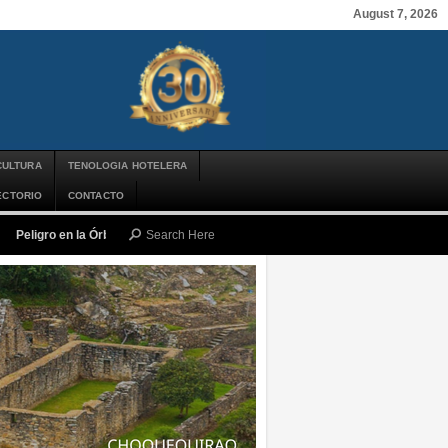
August 7, 2026
CULTURA
TENOLOGIA HOTELERA
ECTORIO
CONTACTO
Peligro en la Órbita: ¿Qué es la «Basura Espacial» y por qué debería impor