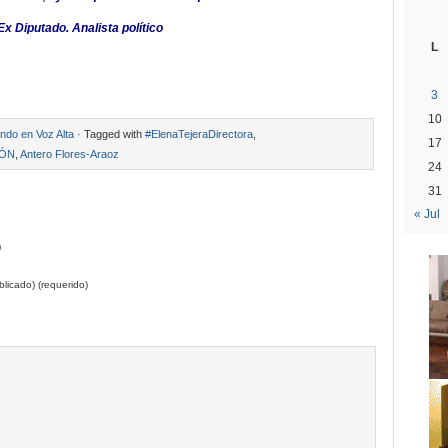
x Diputado. Analista político
L
3
10
ndo en Voz Alta
· Tagged with
#ElenaTejeraDirectora
,
17
IÓN
,
Antero Flores-Araoz
24
31
« Jul
)
licado) (requerido)