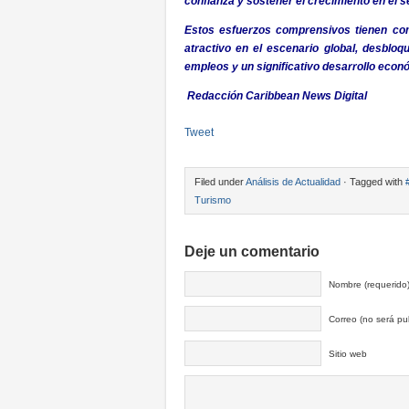
confianza y sostener el crecimiento en el s
Estos esfuerzos comprensivos tienen co
atractivo en el escenario global, desbloq
empleos y un significativo desarrollo econó
Redacción Caribbean News Digital
Tweet
Filed under
Análisis de Actualidad
· Tagged with
Turismo
Deje un comentario
Nombre (requerido
Correo (no será pub
Sitio web