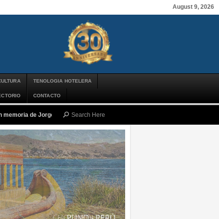
August 9, 2026
CULTURA
TENOLOGIA HOTELERA
ECTORIO
CONTACTO
n memoria de Jorge Messi: Condolencias a una leyenda que brilla gracias a su 