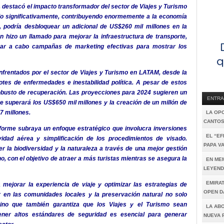
 destacó el impacto transformador del sector de Viajes y Turismo
do significativamente, contribuyendo enormemente a la economía
s, podría desbloquear un adicional de US$260 mil millones en la
 hizo un llamado para mejorar la infraestructura de transporte,
evar a cabo campañas de marketing efectivas para mostrar los
 enfrentados por el sector de Viajes y Turismo en LATAM, desde la
otes de enfermedades e inestabilidad política. A pesar de estos
robusto de recuperación. Las proyecciones para 2024 sugieren un
ENTRA
e superará los US$650 mil millones y la creación de un millón de
7 millones.
LA OP
CANTOS
informe subraya un enfoque estratégico que involucra inversiones
EL “E
vidad aérea y simplificación de los procedimientos de visado.
PAPA V
r la biodiversidad y la naturaleza a través de una mejor gestión
o, con el objetivo de atraer a más turistas mientras se asegura la
EN ME
LEYEND
EMIRA
 mejorar la experiencia de viaje y optimizar las estrategias de
OPEN D
ir en las comunidades locales y la preservación natural no solo
 sino que también garantiza que los Viajes y el Turismo sean
LA AB
ener altos estándares de seguridad es esencial para generar
NUEVA 