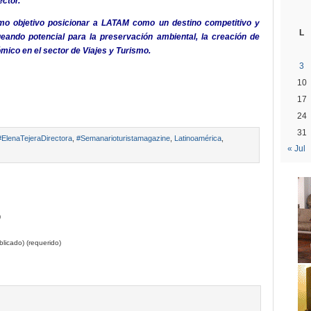
ector.
mo objetivo posicionar a LATAM como un destino competitivo y
L
ueando potencial para la preservación ambiental, la creación de
mico en el sector de Viajes y Turismo.
3
10
17
24
31
#ElenaTejeraDirectora
,
#Semanarioturistamagazine
,
Latinoamérica
,
« Jul
)
licado) (requerido)