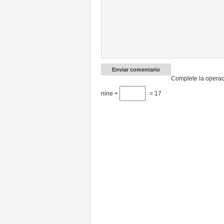
Complete la operac
nine +
= 17