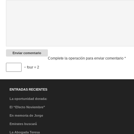
Complete la operación para enviar comentario
*
− four = 2
ENTRADAS RECIENTES
La oportunidad dorada:
Lecciones de clase,
El “Efecto Noviembre”
cantos de sirena y el
Por qué la llegada del
En memoria de Jorge
peso de la historia
Papa va a cambiar tus
Messi: Condolencias a
Emirates buscará
planes de viaje
una leyenda que brilla
tripulantes en México en
La Abogada Teresa