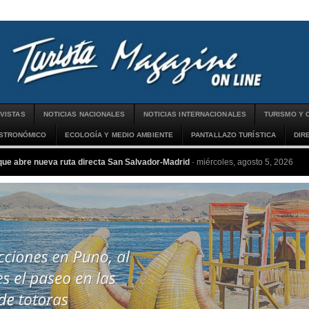
VISTAS
NOTICIAS NACIONALES
NOTICIAS INTERNACIONALES
TURISMO Y 
ASTRONÓMICO
ECOLOGÍA Y MEDIO AMBIENTE
PANTALLAZO TURÍSTICA
DIR
que abre nueva ruta directa San Salvador-Madrid
-
miércoles, agosto 5, 2026