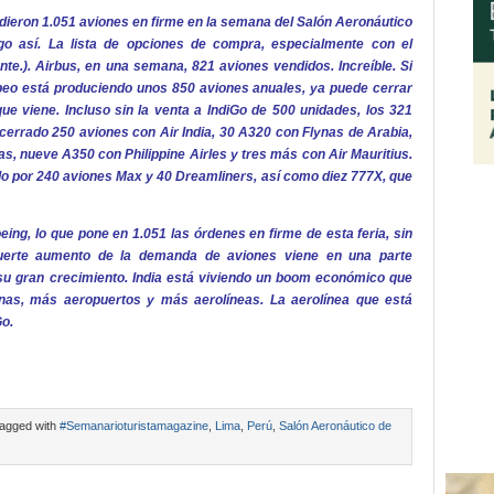
ieron 1.051 aviones en firme en la semana del Salón Aeronáutico
go así. La lista de opciones de compra, especialmente con el
te.). Airbus, en una semana, 821 aviones vendidos. Increíble. Si
peo está produciendo unos 850 aviones anuales, ya puede cerrar
e viene. Incluso sin la venta a IndiGo de 500 unidades, los 321
cerrado 250 aviones con Air India, 30 A320 con Flynas de Arabia,
, nueve A350 con Philippine Airles y tres más con Air Mauritius.
rdo por 240 aviones Max y 40 Dreamliners, así como diez 777X, que
ng, lo que pone en 1.051 las órdenes en firme de esta feria, sin
fuerte aumento de la demanda de aviones viene en una parte
su gran crecimiento. India está viviendo un boom económico que
as, más aeropuertos y más aerolíneas. La aerolínea que está
Go.
agged with
#Semanarioturistamagazine
,
Lima
,
Perú
,
Salón Aeronáutico de