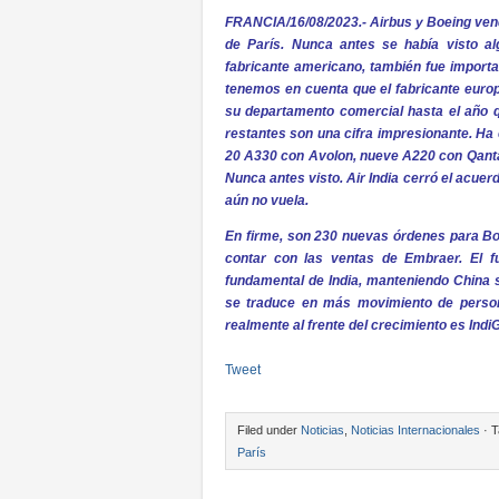
FRANCIA/16/08/2023.- Airbus y Boeing vend
de París. Nunca antes se había visto al
fabricante americano, también fue importan
tenemos en cuenta que el fabricante euro
su departamento comercial hasta el año qu
restantes son una cifra impresionante. Ha 
20 A330 con Avolon, nueve A220 con Qantas
Nunca antes visto. Air India cerró el acue
aún no vuela.
En firme, son 230 nuevas órdenes para Boei
contar con las ventas de Embraer. El 
fundamental de India, manteniendo China 
se traduce en más movimiento de person
realmente al frente del crecimiento es Indi
Tweet
Filed under
Noticias
,
Noticias Internacionales
· T
París