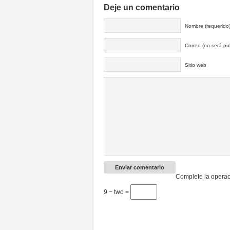
Deje un comentario
Nombre (requerido
Correo (no será pub
Sitio web
Complete la operac
9 − two =