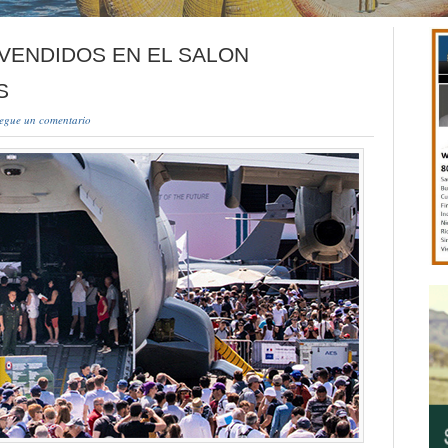
 VENDIDOS EN EL SALON
IS
egue un comentario