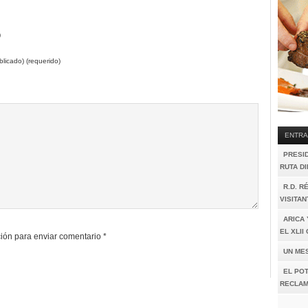
)
licado) (requerido)
ENTRA
PRESI
RUTA D
R.D. R
VISITAN
ARICA 
EL XLI
ión para enviar comentario
*
UN ME
EL POT
RECLAM