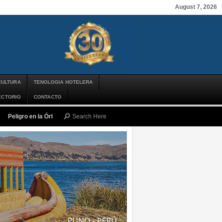
August 7, 2026
CULTURA
TENOLOGIA HOTELERA
ECTORIO
CONTACTO
Peligro en la Órbita: ¿Qué es la «Basura Espacial» y por qué debería impor