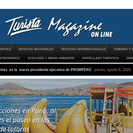
VISTAS
NOTICIAS NACIONALES
NOTICIAS INTERNACIONALES
TURISMO Y 
ASTRONÓMICO
ECOLOGÍA Y MEDIO AMBIENTE
PANTALLAZO TURÍSTICA
DIR
ómez es la nueva presidenta ejecutiva de PROMPERÚ
-
jueves, agosto 6, 2026