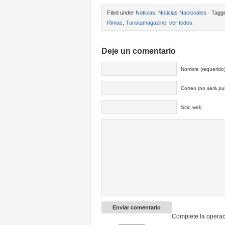
Filed under
Noticias
,
Noticias Nacionales
· Tagg
Rimac
,
Turistamagazine
,
ver todos.
Deje un comentario
Nombre (requerido
Correo (no será pub
Sitio web
Complete la operac