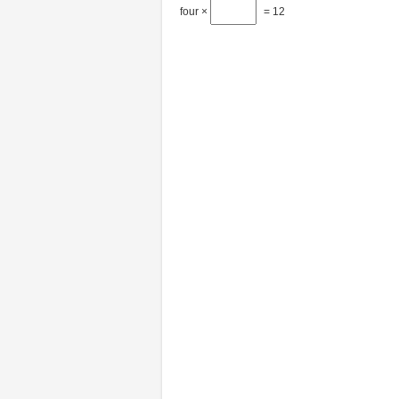
four ×
= 12