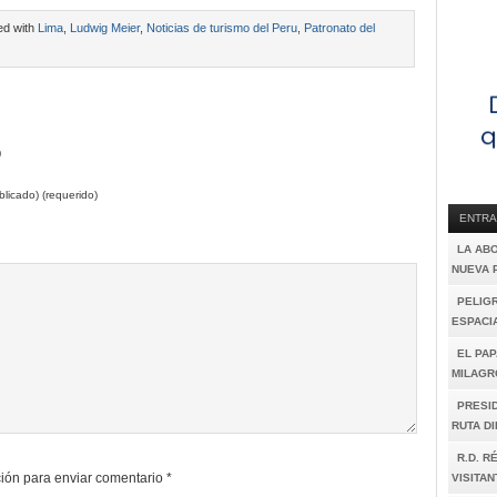
ed with
Lima
,
Ludwig Meier
,
Noticias de turismo del Peru
,
Patronato del
)
licado) (requerido)
ENTRA
LA AB
NUEVA 
PELIGR
ESPACI
EL PAP
MILAGR
PRESI
RUTA D
R.D. R
ión para enviar comentario
*
VISITAN