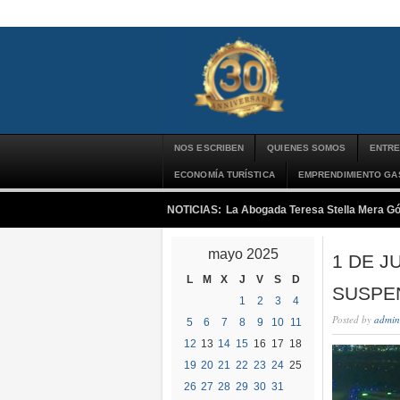
NOS ESCRIBEN
QUIENES SOMOS
ENTRE
ECONOMÍA TURÍSTICA
EMPRENDIMIENTO G
NOTICIAS:
La Abogada Teresa Stella Mera G
mayo 2025
1 DE J
L
M
X
J
V
S
D
SUSPE
1
2
3
4
Posted by
admin
5
6
7
8
9
10
11
12
13
14
15
16
17
18
19
20
21
22
23
24
25
26
27
28
29
30
31