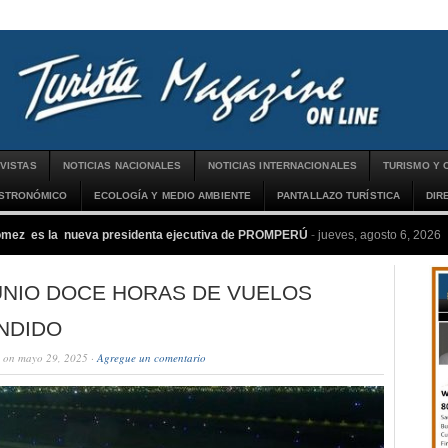
VISTAS
NOTICIAS NACIONALES
NOTICIAS INTERNACIONALES
TURISMO Y 
ASTRONÓMICO
ECOLOGÍA Y MEDIO AMBIENTE
PANTALLAZO TURÍSTICA
DIR
ómez es la nueva presidenta ejecutiva de PROMPERÚ
-
jueves, agosto 6, 2026
UNIO DOCE HORAS DE VUELOS
NDIDO
on mayo 29, 2025 ·
Agregue un comentario