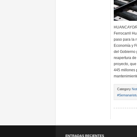
HUANCAYO/PER
Ferrocarril H
paso para la r
Economía y Fi
del Gobierno 
reapertura de 
proyecto, que
445 millones 
mantenimien
Category
Not
#Semanariotu
ENTRADAS RECIENTES