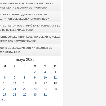
OGADA TERESA STELLA MERA GÓMEZ ES LA
PRESIDENTA EJECUTIVA DE PROMPERÚ
O EN LA ÓRBITA: ¿QUÉ ES LA «BASURA
AL» Y POR QUÉ DEBERÍA IMPORTARNOS?
A: EL PASTOR QUE CAMINÓ EN LA TORMENTA Y EL
O DE SU LLEGADA AL PERÚ
DENTE BUKELE FIRMA ACUERDO QUE ABRE NUEVA
IRECTA SAN SALVADOR-MADRID
ÉCORD EN LLEGADAS CON 7,7 MILLONES DE
TES HASTA JULIO
mayo 2025
M
X
J
V
S
D
1
2
3
4
6
7
8
9
10
11
13
14
15
16
17
18
20
21
22
23
24
25
27
28
29
30
31
un »