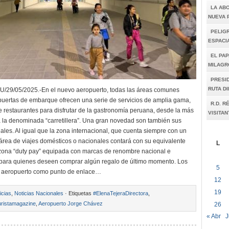
LA AB
NUEVA 
PELIGR
ESPACI
EL PAP
MILAGR
PRESI
RUTA D
29/05/2025.-En el nuevo aeropuerto, todas las áreas comunes
 puertas de embarque ofrecen una serie de servicios de amplia gama,
R.D. R
 restaurantes para disfrutar de la gastronomía peruana, desde la más
VISITAN
ta la denominada “carretillera”. Una gran novedad son también sus
ales. Al igual que la zona internacional, que cuenta siempre con un
l área de viajes domésticos o nacionales contará con su equivalente
L
ona “duty pay” equipada con marcas de renombre nacional e
 para quienes deseen comprar algún regalo de último momento. Los
5
l aeropuerto como punto de enlace…
12
19
icias
,
Noticias Nacionales
· Etiquetas
#ElenaTejeraDirectora
,
ristamagazine
,
Aeropuerto Jorge Chávez
26
« Abr
J