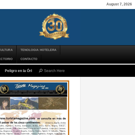
August 7, 2026
CULTURA
TENOLOGIA HOTELERA
ECTORIO
CONTACTO
Peligro en la Órbita: ¿Qué es la «Basura Espacial» y por qué debería impor