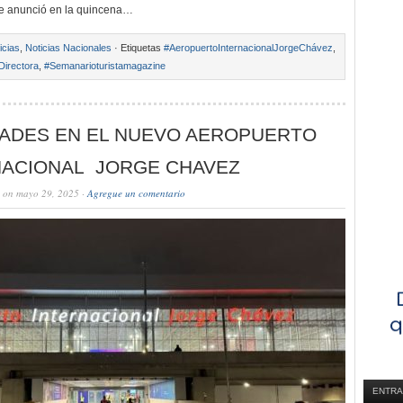
se anunció en la quincena…
icias
,
Noticias Nacionales
· Etiquetas
#AeropuertoInternacionalJorgeChávez
,
Directora
,
#Semanarioturistamagazine
ADES EN EL NUEVO AEROPUERTO
NACIONAL JORGE CHAVEZ
on mayo 29, 2025 ·
Agregue un comentario
ENTRA