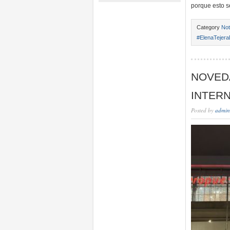
porque esto 
Category
Not
#ElenaTejera
NOVED
INTER
Posted by
admin