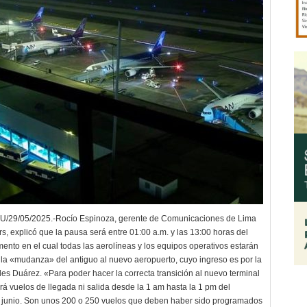
29/05/2025.-Rocío Espinoza, gerente de Comunicaciones de Lima
rs, explicó que la pausa será entre 01:00 a.m. y las 13:00 horas del
nto en el cual todas las aerolíneas y los equipos operativos estarán
la «mudanza» del antiguo al nuevo aeropuerto, cuyo ingreso es por la
es Duárez. «Para poder hacer la correcta transición al nuevo terminal
rá vuelos de llegada ni salida desde la 1 am hasta la 1 pm del
 junio. Son unos 200 o 250 vuelos que deben haber sido programados