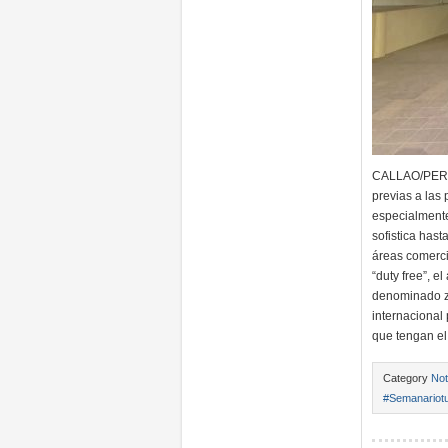
CALLAO/PERU/
previas a las
especialmente
sofistica has
áreas comerci
“duty free”, e
denominado z
internacional
que tengan e
Category
Not
#Semanariotu