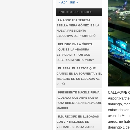
« Abr
Jun »
ENTRADAS RECIENTES
LA ABOGADA TERESA
STELLA MERA GÓMEZ ES LA
NUEVA PRESIDENTA
EJECUTIVA DE PROMPERÚ
PELIGRO EN LA ÓRBITA:
¿QUÉ ES LA «BASURA
ESPACIAL» Y POR QUÉ
DEBERÍA IMPORTARNOS?
EL PAPA: EL PASTOR QUE
CAMINÓ EN LA TORMENTA Y EL
MILAGRO DE SU LLEGADA AL
PERÚ
CALLAO/PERU/
PRESIDENTE BUKELE FIRMA
ACUERDO QUE ABRE NUEVA
Airport Partne
RUTA DIRECTA SAN SALVADOR-
domingo, mome
MADRID
enfocados en 
avenida Moral
R.D. RÉCORD EN LLEGADAS
aéreo, no hab
CON 7,7 MILLONES DE
VISITANTES HASTA JULIO
domingo 1 de