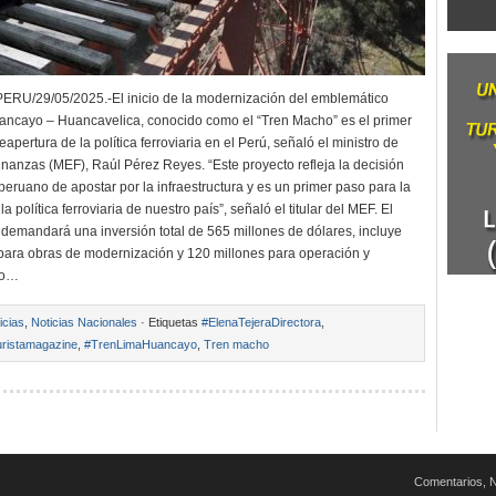
U/29/05/2025.-El inicio de la modernización del emblemático
uancayo – Huancavelica, conocido como el “Tren Macho” es el primer
eapertura de la política ferroviaria en el Perú, señaló el ministro de
nanzas (MEF), Raúl Pérez Reyes. “Este proyecto refleja la decisión
peruano de apostar por la infraestructura y es un primer paso para la
la política ferroviaria de nuestro país”, señaló el titular del MEF. El
 demandará una inversión total de 565 millones de dólares, incluye
para obras de modernización y 120 millones para operación y
to…
icias
,
Noticias Nacionales
· Etiquetas
#ElenaTejeraDirectora
,
ristamagazine
,
#TrenLimaHuancayo
,
Tren macho
Comentarios, N