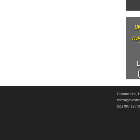
Comentarios, N
admin@turista
(51) 997 193 5