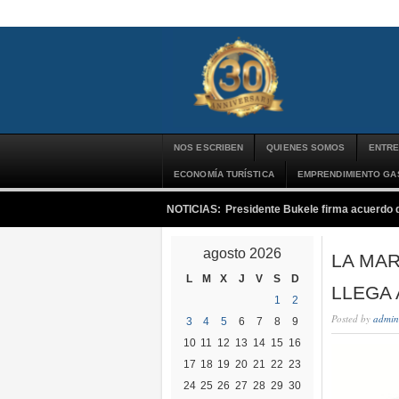
NOS ESCRIBEN
QUIENES SOMOS
ENTRE
ECONOMÍA TURÍSTICA
EMPRENDIMIENTO G
NOTICIAS:
Presidente Bukele firma acuerdo 
agosto 2026
LA MAR
L
M
X
J
V
S
D
LLEGA 
1
2
Posted by
admin
3
4
5
6
7
8
9
10
11
12
13
14
15
16
17
18
19
20
21
22
23
24
25
26
27
28
29
30