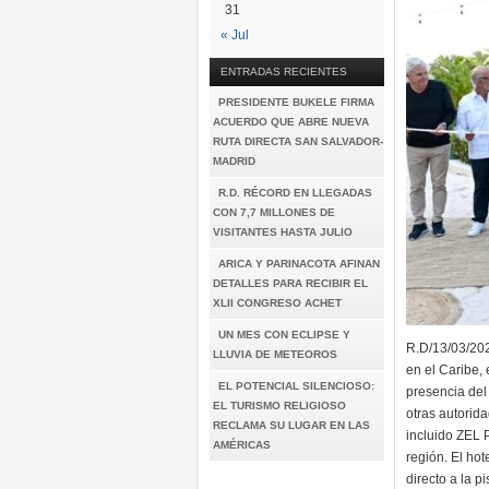
31
« Jul
ENTRADAS RECIENTES
PRESIDENTE BUKELE FIRMA
ACUERDO QUE ABRE NUEVA
RUTA DIRECTA SAN SALVADOR-
MADRID
R.D. RÉCORD EN LLEGADAS
CON 7,7 MILLONES DE
VISITANTES HASTA JULIO
ARICA Y PARINACOTA AFINAN
DETALLES PARA RECIBIR EL
XLII CONGRESO ACHET
UN MES CON ECLIPSE Y
R.D/13/03/202
LLUVIA DE METEOROS
en el Caribe, 
EL POTENCIAL SILENCIOSO:
presencia del 
EL TURISMO RELIGIOSO
otras autorid
RECLAMA SU LUGAR EN LAS
incluido ZEL 
AMÉRICAS
región. El ho
directo a la p