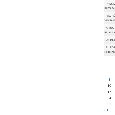
PRESI
RUTA D
R.D. R
VISITAN
ARICA 
EL XLI
UN ME
EL POT
RECLAM
L
3
10
17
24
31
« Jul