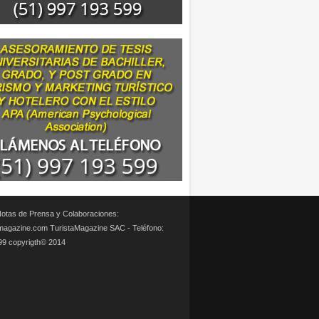
otas de Prensa y Colaboraciones:
magazine.com TuristaMagazine SAC - Teléfono:
99 copyrigth© 2014