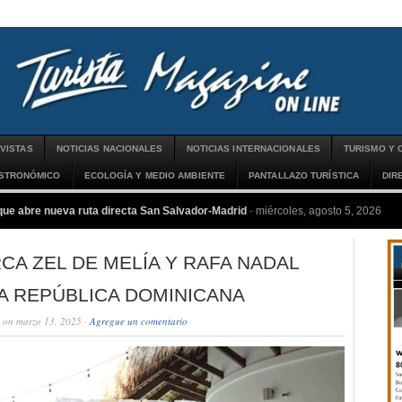
VISTAS
NOTICIAS NACIONALES
NOTICIAS INTERNACIONALES
TURISMO Y 
ASTRONÓMICO
ECOLOGÍA Y MEDIO AMBIENTE
PANTALLAZO TURÍSTICA
DIR
que abre nueva ruta directa San Salvador-Madrid
-
miércoles, agosto 5, 2026
CA ZEL DE MELÍA Y RAFA NADAL
A REPÚBLICA DOMINICANA
on marzo 13, 2025 ·
Agregue un comentario