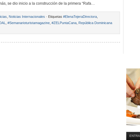
ás, se dio inicio a la construcción de la primera “Rafa…
icias
,
Noticias Internacionales
· Etiquetas
#ElenaTejeraDirectora
,
DAL
,
#Semanarioturistamagazine
,
#ZELPuntaCana
,
República Dominicana
ENTRA