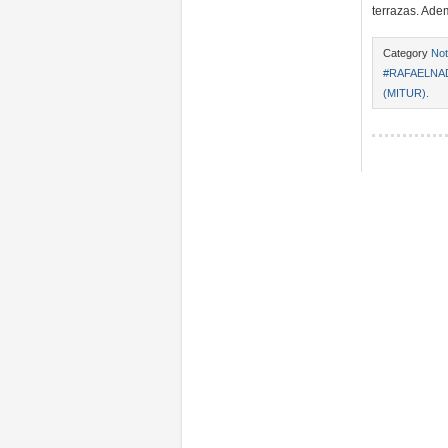
terrazas. Adem
Category
Not
#RAFAELNA
(MITUR).