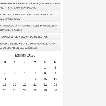
DENTE BUKELE FIRMA ACUERDO QUE ABRE NUEVA
IRECTA SAN SALVADOR-MADRID
ÉCORD EN LLEGADAS CON 7,7 MILLONES DE
TES HASTA JULIO
Y PARINACOTA AFINAN DETALLES PARA RECIBIR
I CONGRESO ACHET
S CON ECLIPSE Y LLUVIA DE METEOROS
ENCIAL SILENCIOSO: EL TURISMO RELIGIOSO
A SU LUGAR EN LAS AMÉRICAS
agosto 2026
M
X
J
V
S
D
1
2
4
5
6
7
8
9
11
12
13
14
15
16
18
19
20
21
22
23
25
26
27
28
29
30