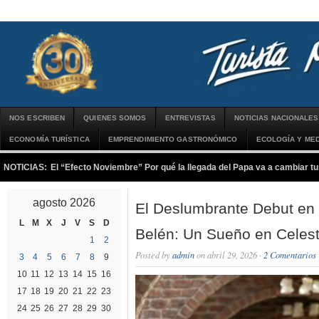
NOS ESCRIBEN
QUIENES SOMOS
ENTREVISTAS
NOTICIAS NACIONALES
ECONOMÍA TURÍSTICA
EMPRENDIMIENTO GASTRONÓMICO
ECOLOGÍA Y MED
NOTICIAS:
El “Efecto Noviembre” Por qué la llegada del Papa va a cambiar tu
agosto 2026
El Deslumbrante Debut en
L
M
X
J
V
S
D
Belén: Un Sueño en Celes
1
2
Posted by
admin
on abril 29, 2026 ·
2 Comentarios
3
4
5
6
7
8
9
10
11
12
13
14
15
16
17
18
19
20
21
22
23
24
25
26
27
28
29
30