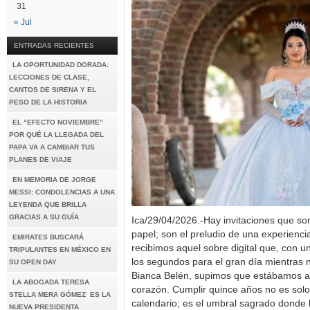
31
« Jul
ENTRADAS RECIENTES
LA OPORTUNIDAD DORADA:
LECCIONES DE CLASE,
CANTOS DE SIRENA Y EL
PESO DE LA HISTORIA
EL “EFECTO NOVIEMBRE”
POR QUÉ LA LLEGADA DEL
PAPA VA A CAMBIAR TUS
PLANES DE VIAJE
EN MEMORIA DE JORGE
MESSI: CONDOLENCIAS A UNA
LEYENDA QUE BRILLA
GRACIAS A SU GUÍA
Ica/29/04/2026.-Hay invitaciones que s
papel; son el preludio de una experienci
EMIRATES BUSCARÁ
recibimos aquel sobre digital que, con u
TRIPULANTES EN MÉXICO EN
los segundos para el gran día mientras 
SU OPEN DAY
Bianca Belén, supimos que estábamos a
LA ABOGADA TERESA
corazón. Cumplir quince años no es sol
STELLA MERA GÓMEZ ES LA
calendario; es el umbral sagrado donde l
NUEVA PRESIDENTA