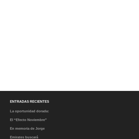
ENTRADAS RECIENTES
La oportunidad dorada:
Lecciones de clase,
El “Efecto Noviembre”
cantos de sirena y el
Por qué la llegada del
En memoria de Jorge
peso de la historia
Papa va a cambiar tus
Messi: Condolencias a
Emirates buscará