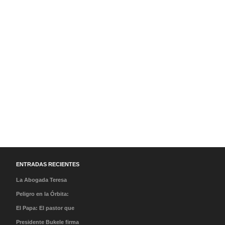
ENTRADAS RECIENTES
La Abogada Teresa
Stella Mera Gómez es la
Peligro en la Órbita:
nueva presidenta
¿Qué es la «Basura
El Papa: El pastor que
ejecutiva de PROMPERÚ
Espacial» y por qué
caminó en la tormenta y
Presidente Bukele firma