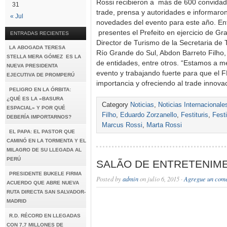
Rossi recibieron a más de 600 convidad
31
trade, prensa y autoridades e informaron
« Jul
novedades del evento para este año. Ent
presentes el Prefeito en ejercicio de Gr
ENTRADAS RECIENTES
Director de Turismo de la Secretaria de 
LA ABOGADA TERESA
Río Grande do Sul, Abdon Barreto Filho
STELLA MERA GÓMEZ ES LA
de entidades, entre otros. “Estamos a m
NUEVA PRESIDENTA
evento y trabajando fuerte para que el
EJECUTIVA DE PROMPERÚ
importancia y ofreciendo al trade innov
PELIGRO EN LA ÓRBITA:
¿QUÉ ES LA «BASURA
Category
Noticias
,
Noticias Internacionale
ESPACIAL» Y POR QUÉ
Filho
,
Eduardo Zorzanello
,
Festituris
,
Fest
DEBERÍA IMPORTARNOS?
Marcus Rossi
,
Marta Rossi
EL PAPA: EL PASTOR QUE
CAMINÓ EN LA TORMENTA Y EL
MILAGRO DE SU LLEGADA AL
PERÚ
SALÃO DE ENTRETENIM
PRESIDENTE BUKELE FIRMA
Posted by
admin
on julio 6, 2015 ·
Agregue un come
ACUERDO QUE ABRE NUEVA
RUTA DIRECTA SAN SALVADOR-
MADRID
R.D. RÉCORD EN LLEGADAS
CON 7,7 MILLONES DE