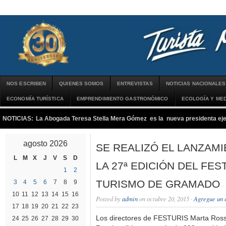
NOS ESCRIBEN
QUIENES SOMOS
ENTREVISTAS
NOTICIAS NACIONALES
ECONOMÍA TURÍSTICA
EMPRENDIMIENTO GASTRONÓMICO
ECOLOGÍA Y MED
NOTICIAS:
La Abogada Teresa Stella Mera Gómez es la nueva presidenta 
agosto 2026
SE REALIZÓ EL LANZAMI
L
M
X
J
V
S
D
LA 27ª EDICIÓN DEL FES
1
2
TURISMO DE GRAMADO
3
4
5
6
7
8
9
10
11
12
13
14
15
16
Posted by
admin
on octubre 20, 2015 ·
Agregue un 
17
18
19
20
21
22
23
Los directores de FESTURIS Marta Ross
24
25
26
27
28
29
30