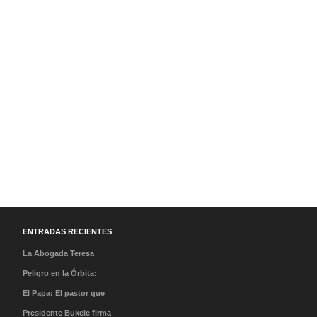
ENTRADAS RECIENTES
La Abogada Teresa
Stella Mera Gómez es la
Peligro en la Órbita:
nueva presidenta
¿Qué es la «Basura
El Papa: El pastor que
ejecutiva de PROMPERÚ
Espacial» y por qué
caminó en la tormenta y
Presidente Bukele firma