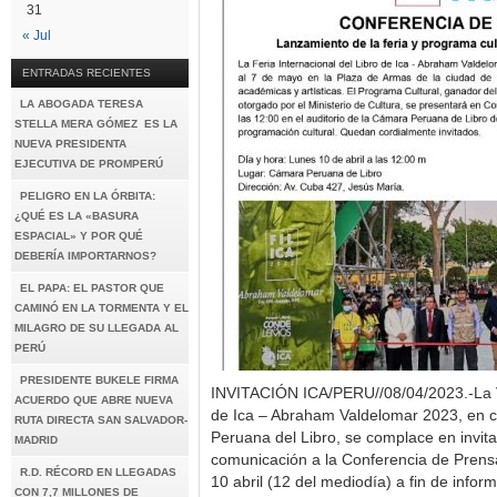
31
« Jul
ENTRADAS RECIENTES
LA ABOGADA TERESA
STELLA MERA GÓMEZ ES LA
NUEVA PRESIDENTA
EJECUTIVA DE PROMPERÚ
PELIGRO EN LA ÓRBITA:
¿QUÉ ES LA «BASURA
ESPACIAL» Y POR QUÉ
DEBERÍA IMPORTARNOS?
EL PAPA: EL PASTOR QUE
CAMINÓ EN LA TORMENTA Y EL
MILAGRO DE SU LLEGADA AL
PERÚ
PRESIDENTE BUKELE FIRMA
INVITACIÓN ICA/PERU//08/04/2023.-La VI
ACUERDO QUE ABRE NUEVA
de Ica – Abraham Valdelomar 2023, en 
RUTA DIRECTA SAN SALVADOR-
Peruana del Libro, se complace en invit
MADRID
comunicación a la Conferencia de Prensa
R.D. RÉCORD EN LLEGADAS
10 abril (12 del mediodía) a fin de info
CON 7,7 MILLONES DE