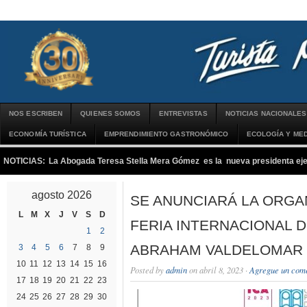
NOS ESCRIBEN
QUIENES SOMOS
ENTREVISTAS
NOTICIAS NACIONALES
ECONOMÍA TURÍSTICA
EMPRENDIMIENTO GASTRONÓMICO
ECOLOGÍA Y MED
NOTICIAS:
La Abogada Teresa Stella Mera Gómez es la nueva presidenta 
agosto 2026
SE ANUNCIARÁ LA ORGAN
L
M
X
J
V
S
D
FERIA INTERNACIONAL DE
1
2
ABRAHAM VALDELOMAR 
3
4
5
6
7
8
9
10
11
12
13
14
15
16
Posted by
admin
on abril 8, 2023 ·
Agregue un com
17
18
19
20
21
22
23
24
25
26
27
28
29
30