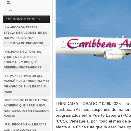
31
« Jul
ENTRADAS RECIENTES
LA ABOGADA TERESA
STELLA MERA GÓMEZ ES LA
NUEVA PRESIDENTA
EJECUTIVA DE PROMPERÚ
PELIGRO EN LA ÓRBITA:
¿QUÉ ES LA «BASURA
ESPACIAL» Y POR QUÉ
DEBERÍA IMPORTARNOS?
EL PAPA: EL PASTOR QUE
CAMINÓ EN LA TORMENTA Y EL
MILAGRO DE SU LLEGADA AL
PERÚ
PRESIDENTE BUKELE FIRMA
TRINIDAD Y TOBAGO /10/09/2025.- La ae
ACUERDO QUE ABRE NUEVA
Caribbean Airlines, suspendió de maner
RUTA DIRECTA SAN SALVADOR-
programados entre Puerto España (POS)
MADRID
(CCS), Venezuela, por todo el mes de 
R.D. RÉCORD EN LLEGADAS
afecta a la única ruta que la aerolínea o
CON 7,7 MILLONES DE