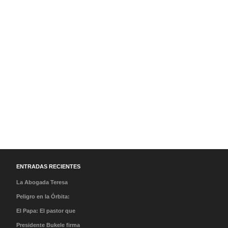
ENTRADAS RECIENTES
La Abogada Teresa
Stella Mera Gómez es la
Peligro en la Órbita:
nueva presidenta
¿Qué es la «Basura
El Papa: El pastor que
ejecutiva de PROMPERÚ
Espacial» y por qué
caminó en la tormenta y
Presidente Bukele firma