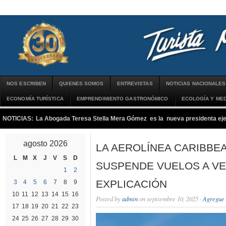
NOS ESCRIBEN
QUIENES SOMOS
ENTREVISTAS
NOTICIAS NACIONALES
ECONOMÍA TURÍSTICA
EMPRENDIMIENTO GASTRONÓMICO
ECOLOGÍA Y MED
NOTICIAS:
La Abogada Teresa Stella Mera Gómez es la nueva presidenta 
agosto 2026
LA AEROLÍNEA CARIBBEA
L
M
X
J
V
S
D
SUSPENDE VUELOS A VE
1
2
EXPLICACIÓN
3
4
5
6
7
8
9
10
11
12
13
14
15
16
Posted by
admin
on septiembre 10, 2025 ·
Agregue 
17
18
19
20
21
22
23
24
25
26
27
28
29
30