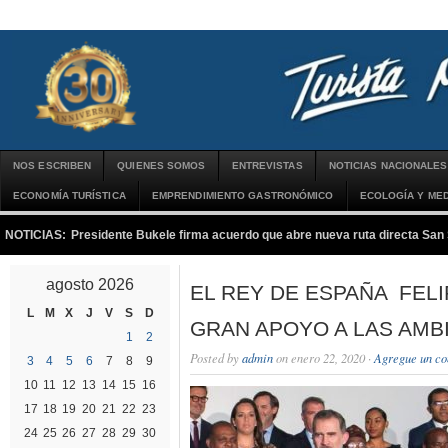
NOS ESCRIBEN
QUIENES SOMOS
ENTREVISTAS
NOTICIAS NACIONALES
ECONOMÍA TURÍSTICA
EMPRENDIMIENTO GASTRONÓMICO
ECOLOGÍA Y MED
NOTICIAS:
Presidente Bukele firma acuerdo que abre nueva ruta directa San
agosto 2026
EL REY DE ESPAÑA FELI
L
M
X
J
V
S
D
GRAN APOYO A LAS AMB
1
2
Posted by
admin
on enero 22, 2020 ·
Agregue un co
3
4
5
6
7
8
9
10
11
12
13
14
15
16
17
18
19
20
21
22
23
24
25
26
27
28
29
30