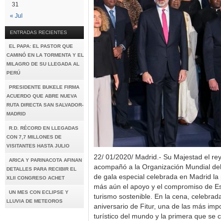
31
« Jul
ENTRADAS RECIENTES
EL PAPA: EL PASTOR QUE
CAMINÓ EN LA TORMENTA Y EL
MILAGRO DE SU LLEGADA AL
PERÚ
PRESIDENTE BUKELE FIRMA
ACUERDO QUE ABRE NUEVA
RUTA DIRECTA SAN SALVADOR-
MADRID
R.D. RÉCORD EN LLEGADAS
CON 7,7 MILLONES DE
VISITANTES HASTA JULIO
22/ 01/2020/ Madrid.- Su Majestad el re
ARICA Y PARINACOTA AFINAN
acompañó a la Organización Mundial de
DETALLES PARA RECIBIR EL
de gala especial celebrada en Madrid la
XLII CONGRESO ACHET
más aún el apoyo y el compromiso de Es
UN MES CON ECLIPSE Y
turismo sostenible. En la cena, celebrad
LLUVIA DE METEOROS
aniversario de Fitur, una de las más impo
turístico del mundo y la primera que se 