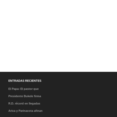
ENTRADAS RECIENTES
El Papa: El pastor que
caminó en la tormenta y
Presidente Bukele firma
el milagro de su llegada
acuerdo que abre nueva
R.D. récord en llegadas
al Perú
ruta directa San
con 7,7 millones de
Arica y Parinacota afinan
Salvador-Madrid
visitantes hasta julio
detalles para recibir el