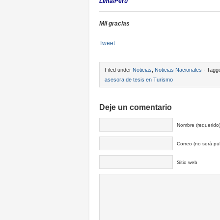
Lima/Perú
Mil gracias
Tweet
Filed under
Noticias
,
Noticias Nacionales
· Tagg
asesora de tesis en Turismo
Deje un comentario
Nombre (requerido
Correo (no será pub
Sitio web