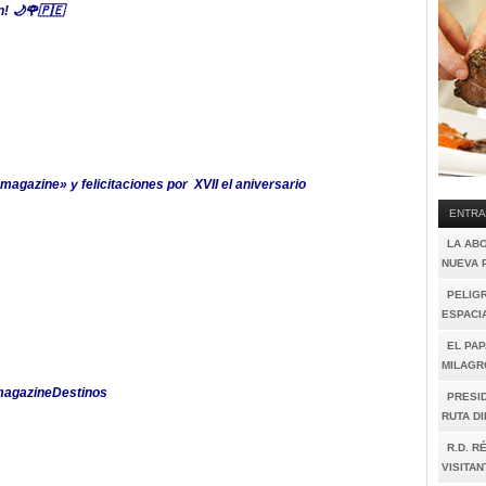
n! 🌙🌹🇵🇪
agazine» y felicitaciones por XVII el aniversario
ENTRA
LA AB
NUEVA 
PELIGR
ESPACI
EL PAP
MILAGR
tamagazineDestinos
PRESI
RUTA D
R.D. R
VISITAN