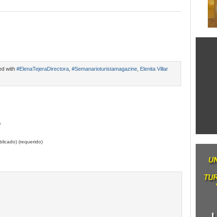
ed with
#ElenaTejeraDirectora
,
#Semanarioturistamagazine
,
Elenita Villar
)
licado) (requerido)