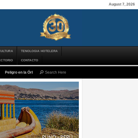
August 7, 2026
CULTURA
TENOLOGIA HOTELERA
ECTORIO
CONTACTO
Peligro en la Órbita: ¿Qué es la «Basura Espacial» y por qué debería impor