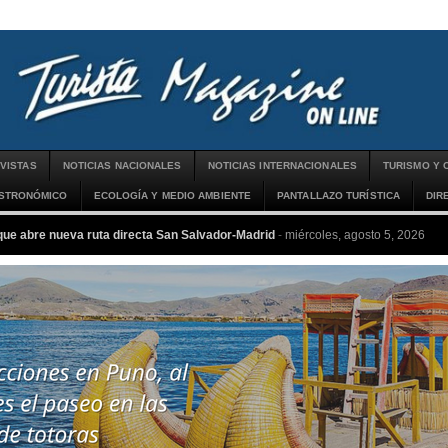
VISTAS
NOTICIAS NACIONALES
NOTICIAS INTERNACIONALES
TURISMO Y 
ASTRONÓMICO
ECOLOGÍA Y MEDIO AMBIENTE
PANTALLAZO TURÍSTICA
DIR
que abre nueva ruta directa San Salvador-Madrid
-
miércoles, agosto 5, 2026