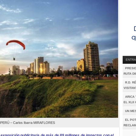
ENTRA
PRESI
RUTA D
R.D. R
VISITAN
ARICA 
EL XLI
UN ME
EL POT
ERÚ – Carlos Ibarra MIRAFLORES
RECLAM
 exposición publicitaria de más de 89 millones de impactos con el