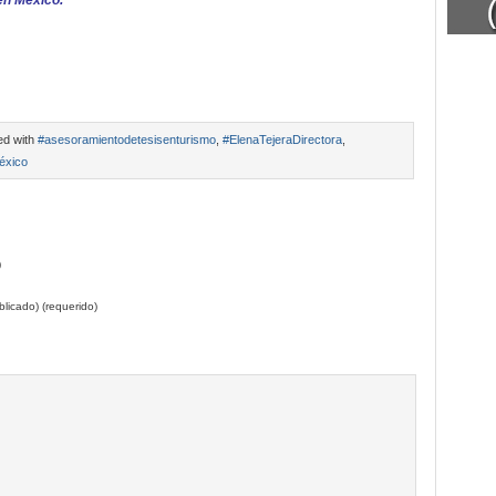
en México.
ed with
#asesoramientodetesisenturismo
,
#ElenaTejeraDirectora
,
éxico
)
licado) (requerido)