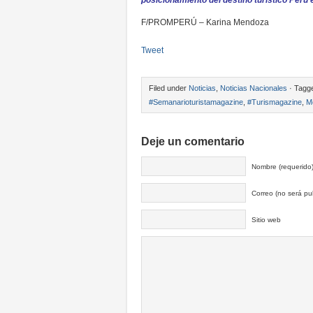
posicionamiento del destino turístico Perú 
F/PROMPERÚ – Karina Mendoza
Tweet
Filed under
Noticias
,
Noticias Nacionales
· Tagg
#Semanarioturistamagazine
,
#Turismagazine
,
M
Deje un comentario
Nombre (requerido
Correo (no será pub
Sitio web