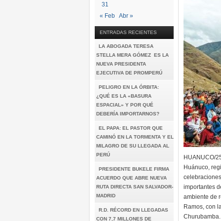
31
« Feb
Abr »
ENTRADAS RECIENTES
LA ABOGADA TERESA
STELLA MERA GÓMEZ ES LA
NUEVA PRESIDENTA
EJECUTIVA DE PROMPERÚ
PELIGRO EN LA ÓRBITA:
¿QUÉ ES LA «BASURA
ESPACIAL» Y POR QUÉ
DEBERÍA IMPORTARNOS?
EL PAPA: EL PASTOR QUE
CAMINÓ EN LA TORMENTA Y EL
MILAGRO DE SU LLEGADA AL
PERÚ
HUANUCO/25/0
Huánuco, regi
PRESIDENTE BUKELE FIRMA
celebraciones
ACUERDO QUE ABRE NUEVA
importantes de
RUTA DIRECTA SAN SALVADOR-
MADRID
ambiente de re
Ramos, con la
R.D. RÉCORD EN LLEGADAS
Churubamba. D
CON 7,7 MILLONES DE