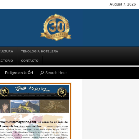
August 7, 2026
CULTURA
TENOLOGIA HOTELERA
ECTORIO
CONTACTO
Peligro en la Órbita: ¿Qué es la «Basura Espacial» y por qué debería impor