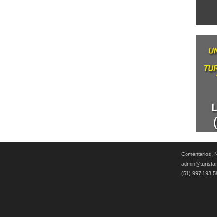
Comentarios, N
admin@turista
(51) 997 193 5