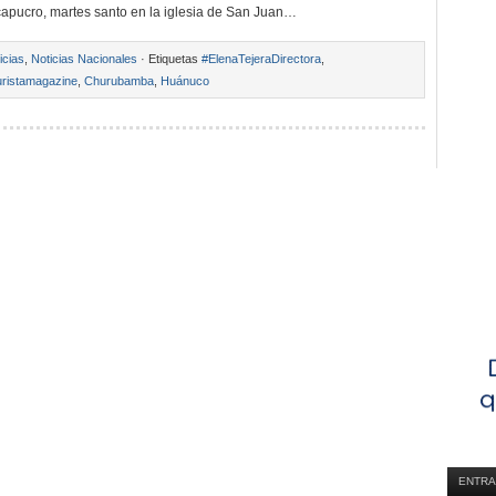
capucro, martes santo en la iglesia de San Juan…
icias
,
Noticias Nacionales
· Etiquetas
#ElenaTejeraDirectora
,
ristamagazine
,
Churubamba
,
Huánuco
ENTRA