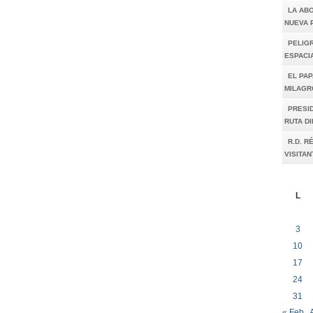
LA AB
NUEVA 
PELIGR
ESPACI
EL PAP
MILAGR
PRESI
RUTA D
R.D. R
VISITAN
L
3
10
17
24
31
« Feb