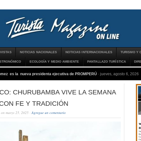
VISTAS
NOTICIAS NACIONALES
NOTICIAS INTERNACIONALES
TURISMO Y 
ASTRONÓMICO
ECOLOGÍA Y MEDIO AMBIENTE
PANTALLAZO TURÍSTICA
DIR
ómez es la nueva presidenta ejecutiva de PROMPERÚ
-
jueves, agosto 6, 2026
CO: CHURUBAMBA VIVE LA SEMANA
CON FE Y TRADICIÓN
on marzo 25, 2025 ·
Agregue un comentario