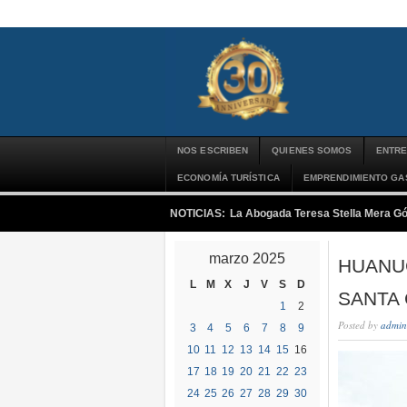
NOS ESCRIBEN
QUIENES SOMOS
ENTRE
ECONOMÍA TURÍSTICA
EMPRENDIMIENTO G
NOTICIAS:
La Abogada Teresa Stella Mera G
marzo 2025
HUANU
L
M
X
J
V
S
D
SANTA 
1
2
Posted by
admin
3
4
5
6
7
8
9
10
11
12
13
14
15
16
17
18
19
20
21
22
23
24
25
26
27
28
29
30