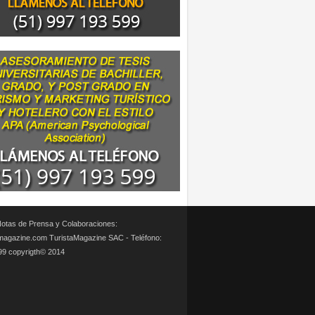
otas de Prensa y Colaboraciones:
magazine.com TuristaMagazine SAC - Teléfono:
99 copyrigth© 2014