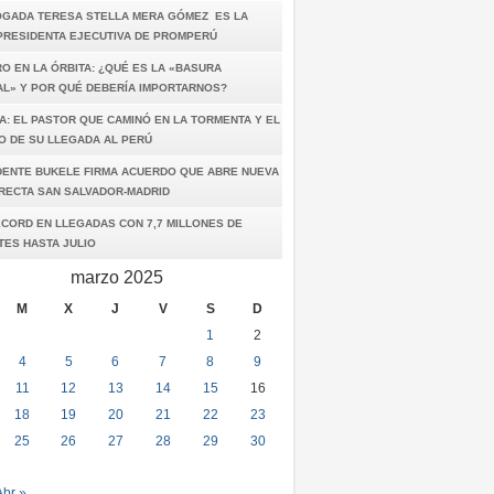
OGADA TERESA STELLA MERA GÓMEZ ES LA
PRESIDENTA EJECUTIVA DE PROMPERÚ
O EN LA ÓRBITA: ¿QUÉ ES LA «BASURA
AL» Y POR QUÉ DEBERÍA IMPORTARNOS?
A: EL PASTOR QUE CAMINÓ EN LA TORMENTA Y EL
O DE SU LLEGADA AL PERÚ
DENTE BUKELE FIRMA ACUERDO QUE ABRE NUEVA
IRECTA SAN SALVADOR-MADRID
ÉCORD EN LLEGADAS CON 7,7 MILLONES DE
TES HASTA JULIO
marzo 2025
M
X
J
V
S
D
1
2
4
5
6
7
8
9
11
12
13
14
15
16
18
19
20
21
22
23
25
26
27
28
29
30
Abr »