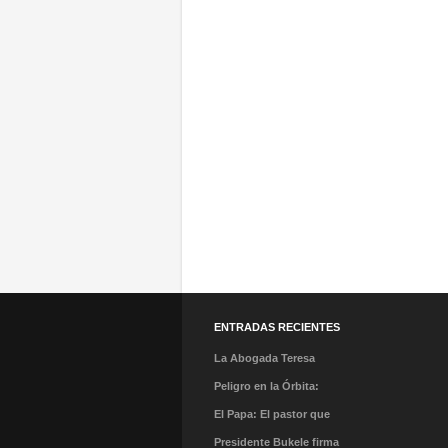
ENTRADAS RECIENTES
La Abogada Teresa
Stella Mera Gómez es la
Peligro en la Órbita:
nueva presidenta
¿Qué es la «Basura
El Papa: El pastor que
ejecutiva de PROMPERÚ
Espacial» y por qué
caminó en la tormenta y
Presidente Bukele firma