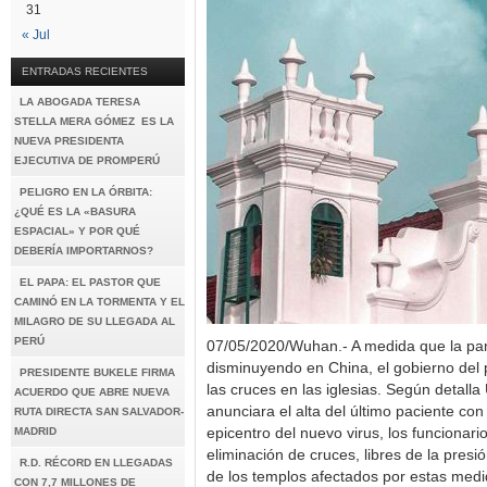
31
« Jul
ENTRADAS RECIENTES
LA ABOGADA TERESA
STELLA MERA GÓMEZ ES LA
NUEVA PRESIDENTA
EJECUTIVA DE PROMPERÚ
PELIGRO EN LA ÓRBITA:
¿QUÉ ES LA «BASURA
ESPACIAL» Y POR QUÉ
DEBERÍA IMPORTARNOS?
EL PAPA: EL PASTOR QUE
CAMINÓ EN LA TORMENTA Y EL
MILAGRO DE SU LLEGADA AL
PERÚ
07/05/2020/Wuhan.- A medida que la pa
disminuyendo en China, el gobierno del 
PRESIDENTE BUKELE FIRMA
las cruces en las iglesias. Según detal
ACUERDO QUE ABRE NUEVA
anunciara el alta del último paciente c
RUTA DIRECTA SAN SALVADOR-
MADRID
epicentro del nuevo virus, los funcionar
eliminación de cruces, libres de la pres
R.D. RÉCORD EN LLEGADAS
de los templos afectados por estas medid
CON 7,7 MILLONES DE