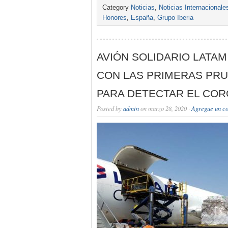
Category
Noticias
,
Noticias Internacionale
Honores
,
España
,
Grupo Iberia
AVIÓN SOLIDARIO LATAM
CON LAS PRIMERAS PRU
PARA DETECTAR EL COR
Posted by
admin
on marzo 28, 2020 ·
Agregue un c