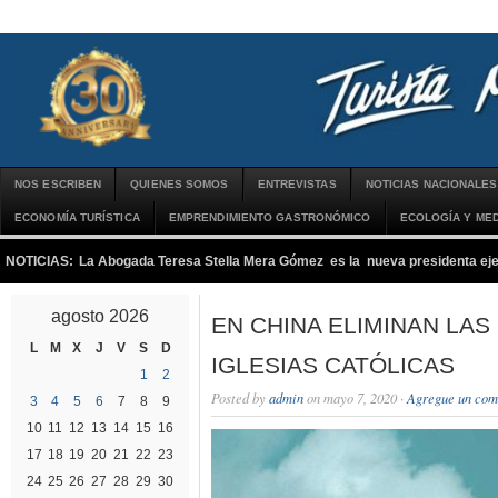
NOS ESCRIBEN
QUIENES SOMOS
ENTREVISTAS
NOTICIAS NACIONALES
ECONOMÍA TURÍSTICA
EMPRENDIMIENTO GASTRONÓMICO
ECOLOGÍA Y MED
NOTICIAS:
La Abogada Teresa Stella Mera Gómez es la nueva presidenta 
agosto 2026
EN CHINA ELIMINAN LAS
L
M
X
J
V
S
D
IGLESIAS CATÓLICAS
1
2
Posted by
admin
on mayo 7, 2020 ·
Agregue un com
3
4
5
6
7
8
9
10
11
12
13
14
15
16
17
18
19
20
21
22
23
24
25
26
27
28
29
30