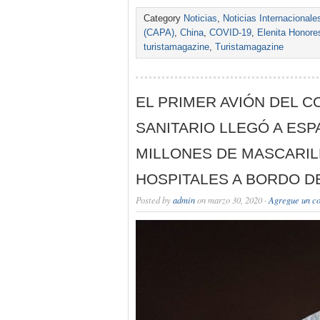
Category
Noticias
,
Noticias Internacionale
(CAPA)
,
China
,
COVID-19
,
Elenita Honore
turistamagazine
,
Turistamagazine
EL PRIMER AVIÓN DEL 
SANITARIO LLEGÓ A ESP
MILLONES DE MASCARIL
HOSPITALES A BORDO DE
Posted by
admin
on marzo 30, 2020 ·
Agregue un c