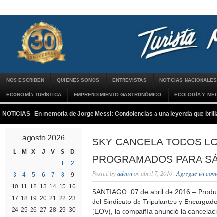
NOS ESCRIBEN
QUIENES SOMOS
ENTREVISTAS
NOTICIAS NACIONALES
ECONOMÍA TURÍSTICA
EMPRENDIMIENTO GASTRONÓMICO
ECOLOGÍA Y MED
NOTICIAS:
En memoria de Jorge Messi: Condolencias a una leyenda que brilla
agosto 2026
SKY CANCELA TODOS L
L
M
X
J
V
S
D
PROGRAMADOS PARA SÁ
1
2
Posted by
admin
on abril 7, 2016 ·
Agregue un com
3
4
5
6
7
8
9
10
11
12
13
14
15
16
SANTIAGO. 07 de abril de 2016 – Product
17
18
19
20
21
22
23
del Sindicato de Tripulantes y Encargad
24
25
26
27
28
29
30
(EOV), la compañía anunció la cancelaci