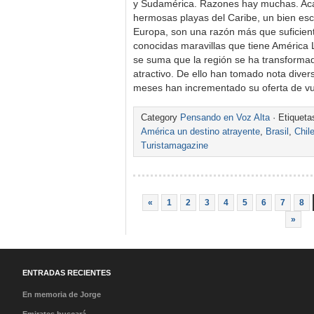
y Sudamérica. Razones hay muchas. Acá
hermosas playas del Caribe, un bien esca
Europa, son una razón más que suficiente
conocidas maravillas que tiene América 
se suma que la región se ha transforma
atractivo. De ello han tomado nota dive
meses han incrementado su oferta de v
Category
Pensando en Voz Alta
· Etiquet
América un destino atrayente
,
Brasil
,
Chil
Turistamagazine
«
1
2
3
4
5
6
7
8
»
ENTRADAS RECIENTES
En memoria de Jorge
Messi: Condolencias a