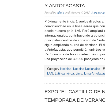
Y ANTOFAGASTA
Posted by
admin
on diciembre 4, 2015 ·
Agregue un
Próximamente iniciará vuelos directos a
convirtiéndose en la línea aérea que c
desde nuestro país. LAN Perú ampliará a
internacionales, contribuyendo a potenc
principales centros de conexión de Sud
sigue ampliando su red de destinos. El dí
a Antofagasta, que permitirán unir tres 
Perú con una de las ciudades más import
una proyección de 30,000 pasajeros en 
Category
Noticias
,
Noticias Nacionales
· E
LAN
,
Latinoamérica
,
Lima
,
Lima-Antofaga
EXPO “EL CASTILLO DE 
TEMPORADA DE VERANO