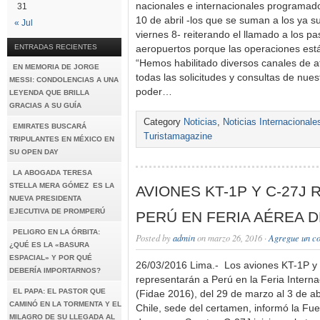
nacionales e internacionales programad
31
10 de abril -los que se suman a los ya s
« Jul
viernes 8- reiterando el llamado a los pa
ENTRADAS RECIENTES
aeropuertos porque las operaciones es
“Hemos habilitado diversos canales de 
EN MEMORIA DE JORGE
todas las solicitudes y consultas de nuest
MESSI: CONDOLENCIAS A UNA
poder…
LEYENDA QUE BRILLA
GRACIAS A SU GUÍA
Category
Noticias
,
Noticias Internacionale
EMIRATES BUSCARÁ
Turistamagazine
TRIPULANTES EN MÉXICO EN
SU OPEN DAY
LA ABOGADA TERESA
STELLA MERA GÓMEZ ES LA
AVIONES KT-1P Y C-27J
NUEVA PRESIDENTA
EJECUTIVA DE PROMPERÚ
PERÚ EN FERIA AÉREA D
PELIGRO EN LA ÓRBITA:
Posted by
admin
on marzo 26, 2016 ·
Agregue un c
¿QUÉ ES LA «BASURA
ESPACIAL» Y POR QUÉ
26/03/2016 Lima.- Los aviones KT-1P y
DEBERÍA IMPORTARNOS?
representarán a Perú en la Feria Internac
EL PAPA: EL PASTOR QUE
(Fidae 2016), del 29 de marzo al 3 de abr
CAMINÓ EN LA TORMENTA Y EL
Chile, sede del certamen, informó la Fu
MILAGRO DE SU LLEGADA AL