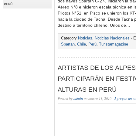
dos naves Spartan C-27J iniciaron la tra
PERÚ
Aéreo N°8 e hicieron escala técnica en 
Pilotos N°51; en Pisco se unieron los K
hacia la ciudad de Tacna. Desde Tacna 
destino a territorio chileno. Unos de…
Category
Noticias
,
Noticias Nacionales
· E
Spartan
,
Chile
,
Perú
,
Turistamagazine
ARTISTAS DE LOS ALPES
PARTICIPARÁN EN FESTI
ALTURAS EN PERÚ
Posted by
admin
on marzo 11, 2016 ·
Agregue un c