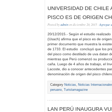
UNIVERSIDAD DE CHILE 
PISCO ES DE ORIGEN C
Posted by
admin
on diciembre 20, 2015 ·
Agregue u
20/12/2015.- Según el estudio realizado 
(Usach) afirma que el pisco es de origen
primer documento que muestra la existen
de 1733. El estudio concluyó que los pr
del pisco como destilado de uva datan de 
mientras que Perú comenzó su producci
caña. Luego de 4 años de trabajo, el Inv
Lacoste, dio a conocer antecedentes pa
denominación de origen del pisco chileno
Category
Noticias
,
Noticias Internacionale
peruano
,
Turistamagazine
LAN PERÚ INAUGURA VU