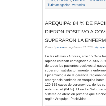
Colca
,
COVID-19
,
Desde el 1 de octubre vi
Turistamagazine
,
ver todos.
AREQUIPA: 84 % DE PAC
DIERON POSITIVO A COVI
SUPERARON LA ENFER
Posted by
admin
on septiembre 21, 2020 ·
Agregue 
En las últimas 24 horas, solo 15 % de l
rápidas estaban contagiadas 21/0972020
de todos los pacientes positivos al nuev
superaron satisfactoriamente la enferme
Epidemiología de la gerencia regional de
emergencia sanitaria en Arequipa hasta l
120,998 casos de coronavirus, de los cu
enfermedad (84 %). El sector Salud regis
sistema de atención primaria que funcion
región Arequipa. Positividad…