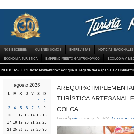
NOS ESCRIBEN
QUIENES SOMOS
ENTREVISTAS
NOTICIAS NACIONALES
ECONOMÍA TURÍSTICA
EMPRENDIMIENTO GASTRONÓMICO
ECOLOGÍA Y MED
NOTICIAS:
El “Efecto Noviembre” Por qué la llegada del Papa va a cambiar tu
agosto 2026
AREQUIPA: IMPLEMENTA
L
M
X
J
V
S
D
TURÍSTICA ARTESANAL E
1
2
COLCA
3
4
5
6
7
8
9
10
11
12
13
14
15
16
Posted by
admin
on mayo 11, 2022 ·
Agregue un co
17
18
19
20
21
22
23
24
25
26
27
28
29
30