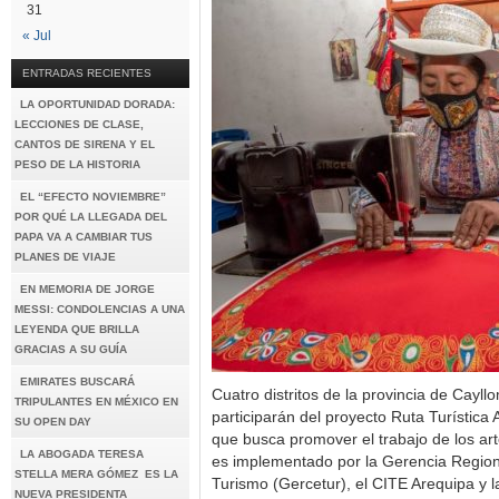
31
« Jul
ENTRADAS RECIENTES
LA OPORTUNIDAD DORADA:
LECCIONES DE CLASE,
CANTOS DE SIRENA Y EL
PESO DE LA HISTORIA
EL “EFECTO NOVIEMBRE”
POR QUÉ LA LLEGADA DEL
PAPA VA A CAMBIAR TUS
PLANES DE VIAJE
EN MEMORIA DE JORGE
MESSI: CONDOLENCIAS A UNA
LEYENDA QUE BRILLA
GRACIAS A SU GUÍA
EMIRATES BUSCARÁ
Cuatro distritos de la provincia de Cayll
TRIPULANTES EN MÉXICO EN
participarán del proyecto Ruta Turística A
SU OPEN DAY
que busca promover el trabajo de los ar
LA ABOGADA TERESA
es implementado por la Gerencia Region
STELLA MERA GÓMEZ ES LA
Turismo (Gercetur), el CITE Arequipa y 
NUEVA PRESIDENTA