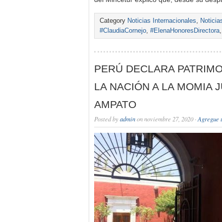
Category
Noticias Internacionales
,
Noticia
#ClaudiaCornejo
,
#ElenaHonoresDirectora
PERÚ DECLARA PATRIMO
LA NACIÓN A LA MOMIA 
AMPATO
Posted by
admin
on noviembre 27, 2020 ·
Agregue 