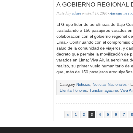
A GOBIERNO REGIONAL 
Posted by
admin
on abril 19, 2020 ·
Agregue un co
El Grupo líder de aerolíneas de Bajo Cos
trasladando a 156 pasajeros varados en
colaboración con el gobierno regional de
Lima.- Continuando con el compromiso de
salud de la comunidad de viajeros, y dad
decreto que permite la movilización de pa
varados en Lima; Viva Air, la aerolínea d
realizó, su primer vuelo humanitario de e
que, más de 150 pasajeros arequipeño
Category
Noticias
,
Noticias Nacionales
· E
Elenita Honores
,
Turistamagazine
,
Viva Ai
«
1
2
3
4
5
6
7
8