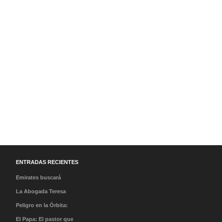
ENTRADAS RECIENTES
Emirates buscará
tripulantes en México en
La Abogada Teresa
su Open Day
Stella Mera Gómez es la
Peligro en la Órbita:
nueva presidenta
¿Qué es la «Basura
El Papa: El pastor que