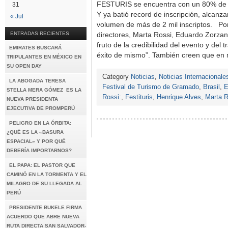
FESTURIS se encuentra con un 80% de s
31
Y ya batió record de inscripción, alcan
« Jul
volumen de más de 2 mil inscriptos. P
ENTRADAS RECIENTES
directores, Marta Rossi, Eduardo Zorzan
fruto de la credibilidad del evento y del t
EMIRATES BUSCARÁ
éxito de mismo”. También creen que e
TRIPULANTES EN MÉXICO EN
SU OPEN DAY
Category
Noticias
,
Noticias Internacionale
LA ABOGADA TERESA
Festival de Turismo de Gramado
,
Brasil
,
E
STELLA MERA GÓMEZ ES LA
Rossi:
,
Festituris
,
Henrique Alves
,
Marta R
NUEVA PRESIDENTA
EJECUTIVA DE PROMPERÚ
PELIGRO EN LA ÓRBITA:
¿QUÉ ES LA «BASURA
ESPACIAL» Y POR QUÉ
DEBERÍA IMPORTARNOS?
EL PAPA: EL PASTOR QUE
CAMINÓ EN LA TORMENTA Y EL
MILAGRO DE SU LLEGADA AL
PERÚ
PRESIDENTE BUKELE FIRMA
ACUERDO QUE ABRE NUEVA
RUTA DIRECTA SAN SALVADOR-