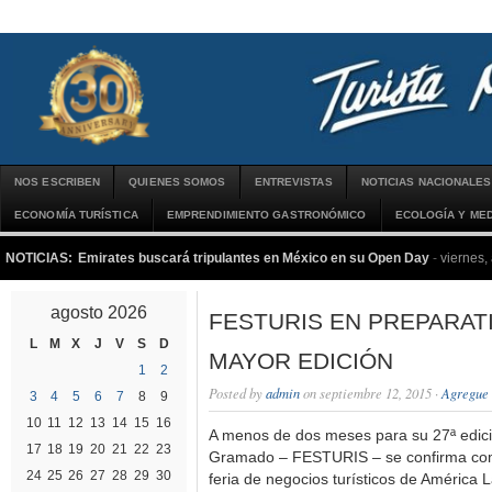
NOS ESCRIBEN
QUIENES SOMOS
ENTREVISTAS
NOTICIAS NACIONALES
ECONOMÍA TURÍSTICA
EMPRENDIMIENTO GASTRONÓMICO
ECOLOGÍA Y MED
NOTICIAS:
Emirates buscará tripulantes en México en su Open Day
-
viernes,
agosto 2026
FESTURIS EN PREPARAT
L
M
X
J
V
S
D
MAYOR EDICIÓN
1
2
Posted by
admin
on septiembre 12, 2015 ·
Agregue 
3
4
5
6
7
8
9
10
11
12
13
14
15
16
A menos de dos meses para su 27ª edici
17
18
19
20
21
22
23
Gramado – FESTURIS – se confirma como
24
25
26
27
28
29
30
feria de negocios turísticos de América L